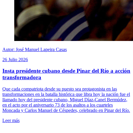
Autor: José Manuel Lapeira Casas
26 Julio 2026
Insta presidente cubano desde Pinar del Río a acción
transformadora
Que cada compatriota desde su puesto sea protagonista en las
transformaciones en la batalla histórica que libra hoy la nación fue el
llamado hoy del presidente cubano, Miguel Díaz-Canel Bermúdez,
en el acto por el aniversario 73 de los asaltos a los cuarteles
Moncada y Carlos Manuel de Céspedes, celebrado en Pinar del Río.
Leer más