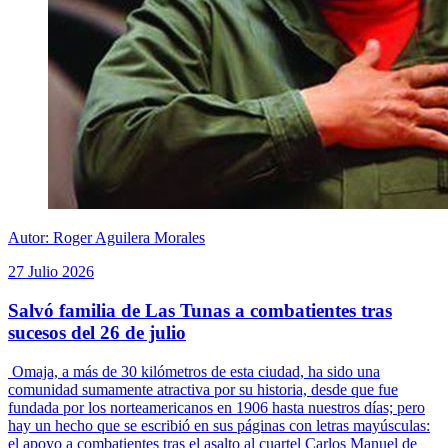
Autor: Roger Aguilera Morales
27 Julio 2026
Salvó familia de Las Tunas a combatientes tras
sucesos del 26 de julio
Omaja, a más de 30 kilómetros de esta ciudad, ha sido una
comunidad sumamente atractiva por su historia, desde que fue
fundada por los norteamericanos en 1906 hasta nuestros días; pero
hay un hecho que se escribió en sus páginas con letras mayúsculas:
el apoyo a combatientes tras el asalto al cuartel Carlos Manuel de