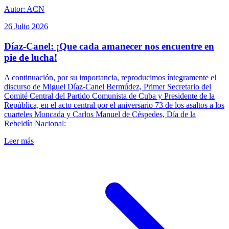
Autor: ACN
26 Julio 2026
Díaz-Canel: ¡Que cada amanecer nos encuentre en
pie de lucha!
A continuación, por su importancia, reproducimos íntegramente el
discurso de Miguel Díaz-Canel Bermúdez, Primer Secretario del
Comité Central del Partido Comunista de Cuba y Presidente de la
República, en el acto central por el aniversario 73 de los asaltos a los
cuarteles Moncada y Carlos Manuel de Céspedes, Día de la
Rebeldía Nacional:
Leer más