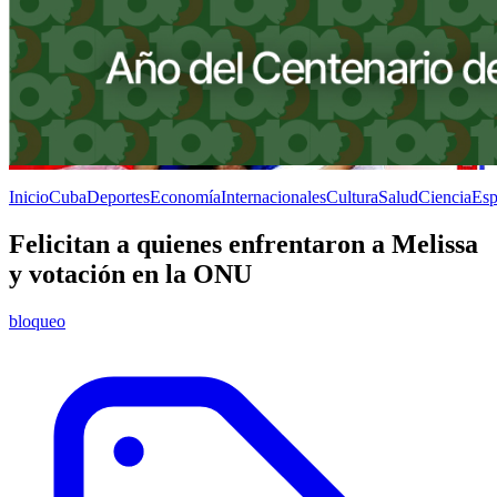
Inicio
Cuba
Deportes
Economía
Internacionales
Cultura
Salud
Ciencia
Esp
Felicitan a quienes enfrentaron a Melissa
y votación en la ONU
bloqueo