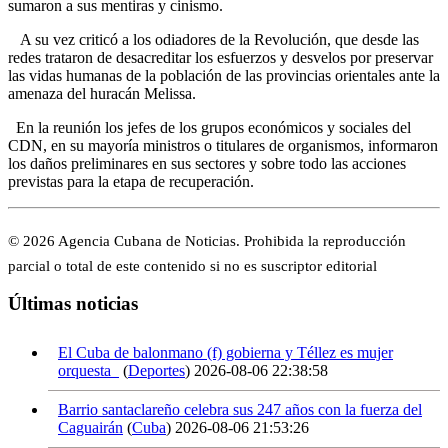
sumaron a sus mentiras y cinismo.
A su vez criticó a los odiadores de la Revolución, que desde las
redes trataron de desacreditar los esfuerzos y desvelos por preservar
las vidas humanas de la población de las provincias orientales ante la
amenaza del huracán Melissa.
En la reunión los jefes de los grupos económicos y sociales del
CDN, en su mayoría ministros o titulares de organismos, informaron
los daños preliminares en sus sectores y sobre todo las acciones
previstas para la etapa de recuperación.
© 2026 Agencia Cubana de Noticias. Prohibida la reproducción
parcial o total de este contenido si no es suscriptor editorial
Últimas noticias
El Cuba de balonmano (f) gobierna y Téllez es mujer
orquesta
(
Deportes
)
2026-08-06 22:38:58
Barrio santaclareño celebra sus 247 años con la fuerza del
Caguairán
(
Cuba
)
2026-08-06 21:53:26