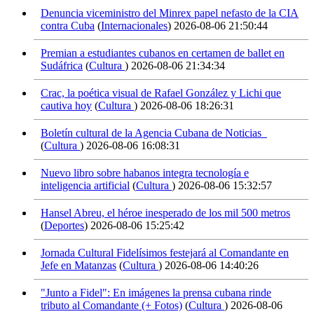
Denuncia viceministro del Minrex papel nefasto de la CIA
contra Cuba
(
Internacionales
)
2026-08-06 21:50:44
Premian a estudiantes cubanos en certamen de ballet en
Sudáfrica
(
Cultura
)
2026-08-06 21:34:34
Crac, la poética visual de Rafael González y Lichi que
cautiva hoy
(
Cultura
)
2026-08-06 18:26:31
Boletín cultural de la Agencia Cubana de Noticias
(
Cultura
)
2026-08-06 16:08:31
Nuevo libro sobre habanos integra tecnología e
inteligencia artificial
(
Cultura
)
2026-08-06 15:32:57
Hansel Abreu, el héroe inesperado de los mil 500 metros
(
Deportes
)
2026-08-06 15:25:42
Jornada Cultural Fidelísimos festejará al Comandante en
Jefe en Matanzas
(
Cultura
)
2026-08-06 14:40:26
"Junto a Fidel": En imágenes la prensa cubana rinde
tributo al Comandante (+ Fotos)
(
Cultura
)
2026-08-06