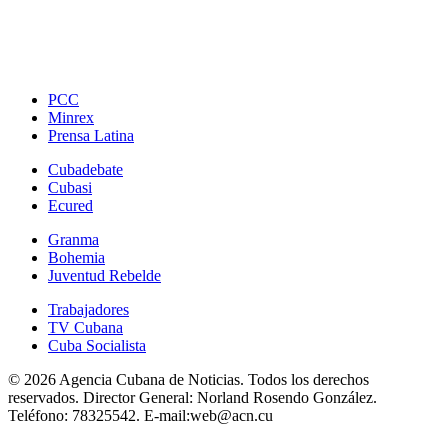
PCC
Minrex
Prensa Latina
Cubadebate
Cubasi
Ecured
Granma
Bohemia
Juventud Rebelde
Trabajadores
TV Cubana
Cuba Socialista
© 2026 Agencia Cubana de Noticias. Todos los derechos
reservados.
Director General:
Norland Rosendo González.
Teléfono:
78325542.
E-mail:
web@acn.cu