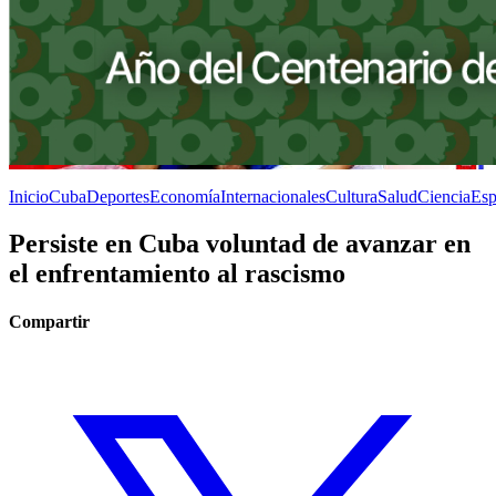
Inicio
Cuba
Deportes
Economía
Internacionales
Cultura
Salud
Ciencia
Esp
Persiste en Cuba voluntad de avanzar en
el enfrentamiento al rascismo
Compartir