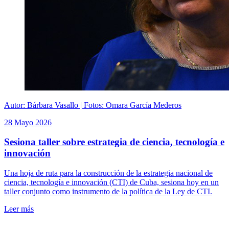
Autor: Bárbara Vasallo | Fotos: Omara García Mederos
28 Mayo 2026
Sesiona taller sobre estrategia de ciencia, tecnología e
innovación
Una hoja de ruta para la construcción de la estrategia nacional de
ciencia, tecnología e innovación (CTI) de Cuba, sesiona hoy en un
taller conjunto como instrumento de la política de la Ley de CTI.
Leer más