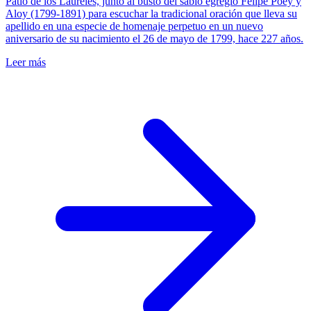
Patio de los Laureles, junto al busto del sabio egregio Felipe Poey y
Aloy (1799-1891) para escuchar la tradicional oración que lleva su
apellido en una especie de homenaje perpetuo en un nuevo
aniversario de su nacimiento el 26 de mayo de 1799, hace 227 años.
Leer más