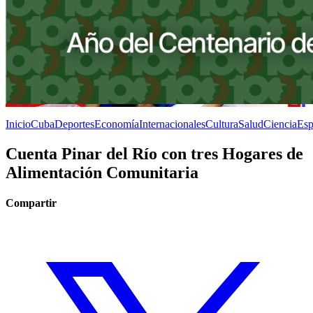
Inicio
Cuba
Deportes
Economía
Internacionales
Cultura
Salud
Ciencia
Esp
Cuenta Pinar del Río con tres Hogares de
Alimentación Comunitaria
Compartir