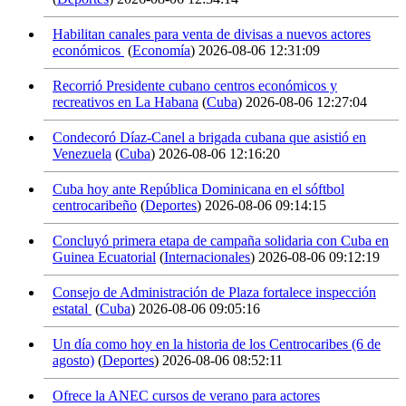
Habilitan canales para venta de divisas a nuevos actores
económicos
(
Economía
)
2026-08-06 12:31:09
Recorrió Presidente cubano centros económicos y
recreativos en La Habana
(
Cuba
)
2026-08-06 12:27:04
Condecoró Díaz-Canel a brigada cubana que asistió en
Venezuela
(
Cuba
)
2026-08-06 12:16:20
Cuba hoy ante República Dominicana en el sóftbol
centrocaribeño
(
Deportes
)
2026-08-06 09:14:15
Concluyó primera etapa de campaña solidaria con Cuba en
Guinea Ecuatorial
(
Internacionales
)
2026-08-06 09:12:19
Consejo de Administración de Plaza fortalece inspección
estatal
(
Cuba
)
2026-08-06 09:05:16
Un día como hoy en la historia de los Centrocaribes (6 de
agosto)
(
Deportes
)
2026-08-06 08:52:11
Ofrece la ANEC cursos de verano para actores