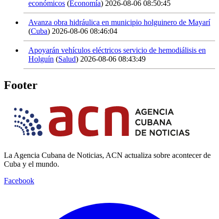
económicos
(
Economía
)
2026-08-06 08:50:45
Avanza obra hidráulica en municipio holguinero de Mayarí
(
Cuba
)
2026-08-06 08:46:04
Apoyarán vehículos eléctricos servicio de hemodiálisis en
Holguín
(
Salud
)
2026-08-06 08:43:49
Footer
La Agencia Cubana de Noticias, ACN actualiza sobre acontecer de
Cuba y el mundo.
Facebook