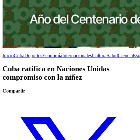
Inicio
Cuba
Deportes
Economía
Internacionales
Cultura
Salud
Ciencia
Esp
Cuba ratifica en Naciones Unidas
compromiso con la niñez
Compartir