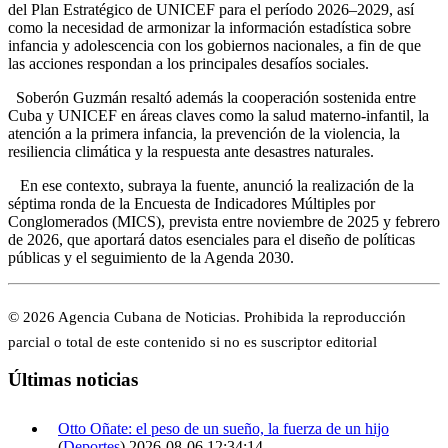
del Plan Estratégico de UNICEF para el período 2026–2029, así
como la necesidad de armonizar la información estadística sobre
infancia y adolescencia con los gobiernos nacionales, a fin de que
las acciones respondan a los principales desafíos sociales.
Soberón Guzmán resaltó además la cooperación sostenida entre
Cuba y UNICEF en áreas claves como la salud materno-infantil, la
atención a la primera infancia, la prevención de la violencia, la
resiliencia climática y la respuesta ante desastres naturales.
En ese contexto, subraya la fuente, anunció la realización de la
séptima ronda de la Encuesta de Indicadores Múltiples por
Conglomerados (MICS), prevista entre noviembre de 2025 y febrero
de 2026, que aportará datos esenciales para el diseño de políticas
públicas y el seguimiento de la Agenda 2030.
© 2026 Agencia Cubana de Noticias. Prohibida la reproducción
parcial o total de este contenido si no es suscriptor editorial
Últimas noticias
Otto Oñate: el peso de un sueño, la fuerza de un hijo
(
Deportes
)
2026-08-06 12:34:14