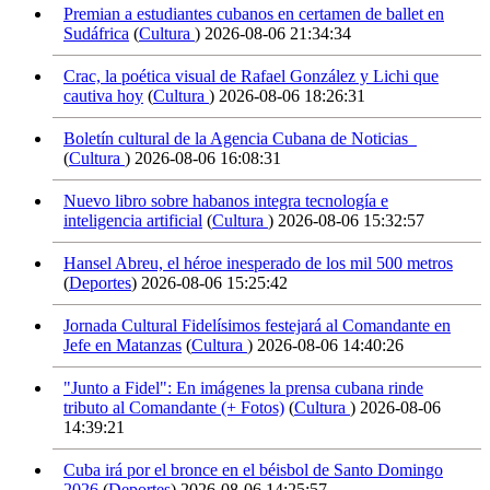
Premian a estudiantes cubanos en certamen de ballet en
Sudáfrica
(
Cultura
)
2026-08-06 21:34:34
Crac, la poética visual de Rafael González y Lichi que
cautiva hoy
(
Cultura
)
2026-08-06 18:26:31
Boletín cultural de la Agencia Cubana de Noticias
(
Cultura
)
2026-08-06 16:08:31
Nuevo libro sobre habanos integra tecnología e
inteligencia artificial
(
Cultura
)
2026-08-06 15:32:57
Hansel Abreu, el héroe inesperado de los mil 500 metros
(
Deportes
)
2026-08-06 15:25:42
Jornada Cultural Fidelísimos festejará al Comandante en
Jefe en Matanzas
(
Cultura
)
2026-08-06 14:40:26
"Junto a Fidel": En imágenes la prensa cubana rinde
tributo al Comandante (+ Fotos)
(
Cultura
)
2026-08-06
14:39:21
Cuba irá por el bronce en el béisbol de Santo Domingo
2026
(
Deportes
)
2026-08-06 14:25:57