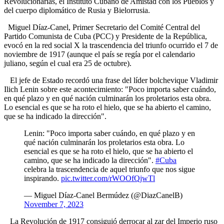
Revolucionarias, el Instituto Cubano de Amistad con los Pueblos y
del cuerpo diplomático de Rusia y Bielorrusia.
Miguel Díaz-Canel, Primer Secretario del Comité Central del
Partido Comunista de Cuba (PCC) y Presidente de la República,
evocó en la red social X la trascendencia del triunfo ocurrido el 7 de
noviembre de 1917 (aunque el país se regía por el calendario
juliano, según el cual era 25 de octubre).
El jefe de Estado recordó una frase del líder bolchevique Vladimir
Ilich Lenin sobre este acontecimiento: "Poco importa saber cuándo,
en qué plazo y en qué nación culminarán los proletarios esta obra.
Lo esencial es que se ha roto el hielo, que se ha abierto el camino,
que se ha indicado la dirección".
Lenin: "Poco importa saber cuándo, en qué plazo y en
qué nación culminarán los proletarios esta obra. Lo
esencial es que se ha roto el hielo, que se ha abierto el
camino, que se ha indicado la dirección".
#Cuba
celebra la trascendencia de aquel triunfo que nos sigue
inspirando.
pic.twitter.com/rWOOfQjwTl
— Miguel Díaz-Canel Bermúdez (@DiazCanelB)
November 7, 2023
La Revolución de 1917 consiguió derrocar al zar del Imperio ruso