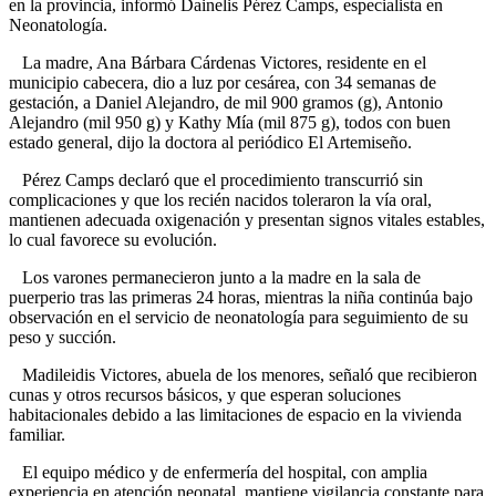
en la provincia, informó Dainelis Pérez Camps, especialista en
Neonatología.
La madre, Ana Bárbara Cárdenas Victores, residente en el
municipio cabecera, dio a luz por cesárea, con 34 semanas de
gestación, a Daniel Alejandro, de mil 900 gramos (g), Antonio
Alejandro (mil 950 g) y Kathy Mía (mil 875 g), todos con buen
estado general, dijo la doctora al periódico El Artemiseño.
Pérez Camps declaró que el procedimiento transcurrió sin
complicaciones y que los recién nacidos toleraron la vía oral,
mantienen adecuada oxigenación y presentan signos vitales estables,
lo cual favorece su evolución.
Los varones permanecieron junto a la madre en la sala de
puerperio tras las primeras 24 horas, mientras la niña continúa bajo
observación en el servicio de neonatología para seguimiento de su
peso y succión.
Madileidis Victores, abuela de los menores, señaló que recibieron
cunas y otros recursos básicos, y que esperan soluciones
habitacionales debido a las limitaciones de espacio en la vivienda
familiar.
El equipo médico y de enfermería del hospital, con amplia
experiencia en atención neonatal, mantiene vigilancia constante para