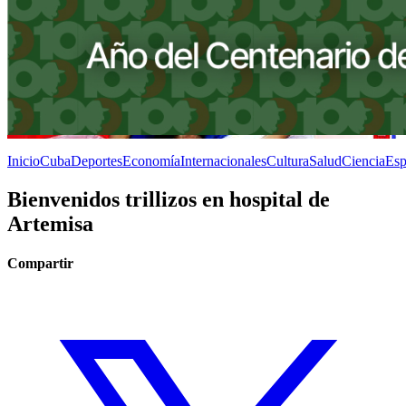
Inicio
Cuba
Deportes
Economía
Internacionales
Cultura
Salud
Ciencia
Esp
Bienvenidos trillizos en hospital de
Artemisa
Compartir