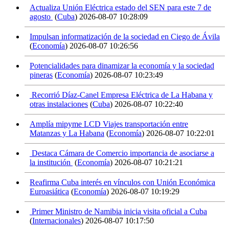
Actualiza Unión Eléctrica estado del SEN para este 7 de
agosto
(
Cuba
)
2026-08-07 10:28:09
Impulsan informatización de la sociedad en Ciego de Ávila
(
Economía
)
2026-08-07 10:26:56
Potencialidades para dinamizar la economía y la sociedad
pineras
(
Economía
)
2026-08-07 10:23:49
Recorrió Díaz-Canel Empresa Eléctrica de La Habana y
otras instalaciones
(
Cuba
)
2026-08-07 10:22:40
Amplía mipyme LCD Viajes transportación entre
Matanzas y La Habana
(
Economía
)
2026-08-07 10:22:01
Destaca Cámara de Comercio importancia de asociarse a
la institución
(
Economía
)
2026-08-07 10:21:21
Reafirma Cuba interés en vínculos con Unión Económica
Euroasiática
(
Economía
)
2026-08-07 10:19:29
Primer Ministro de Namibia inicia visita oficial a Cuba
(
Internacionales
)
2026-08-07 10:17:50