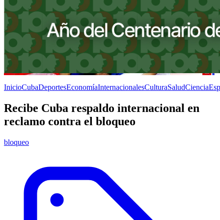
Inicio
Cuba
Deportes
Economía
Internacionales
Cultura
Salud
Ciencia
Esp
Recibe Cuba respaldo internacional en
reclamo contra el bloqueo
bloqueo