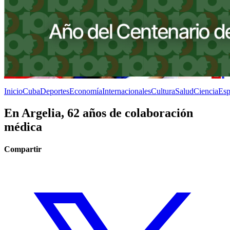
Inicio
Cuba
Deportes
Economía
Internacionales
Cultura
Salud
Ciencia
Esp
En Argelia, 62 años de colaboración
médica
Compartir