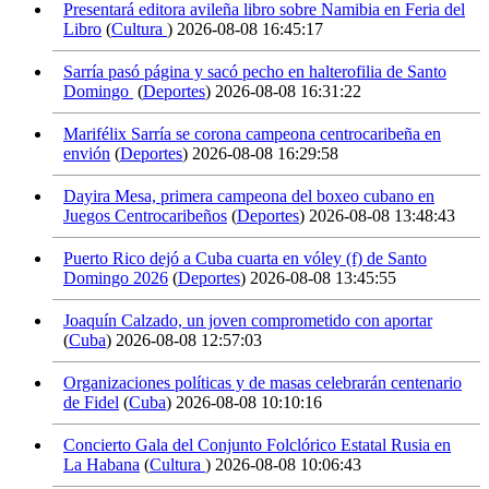
Presentará editora avileña libro sobre Namibia en Feria del
Libro
(
Cultura
)
2026-08-08 16:45:17
Sarría pasó página y sacó pecho en halterofilia de Santo
Domingo
(
Deportes
)
2026-08-08 16:31:22
Marifélix Sarría se corona campeona centrocaribeña en
envión
(
Deportes
)
2026-08-08 16:29:58
Dayira Mesa, primera campeona del boxeo cubano en
Juegos Centrocaribeños
(
Deportes
)
2026-08-08 13:48:43
Puerto Rico dejó a Cuba cuarta en vóley (f) de Santo
Domingo 2026
(
Deportes
)
2026-08-08 13:45:55
Joaquín Calzado, un joven comprometido con aportar
(
Cuba
)
2026-08-08 12:57:03
Organizaciones políticas y de masas celebrarán centenario
de Fidel
(
Cuba
)
2026-08-08 10:10:16
Concierto Gala del Conjunto Folclórico Estatal Rusia en
La Habana
(
Cultura
)
2026-08-08 10:06:43