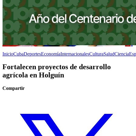
Inicio
Cuba
Deportes
Economía
Internacionales
Cultura
Salud
Ciencia
Esp
Fortalecen proyectos de desarrollo
agrícola en Holguín
Compartir