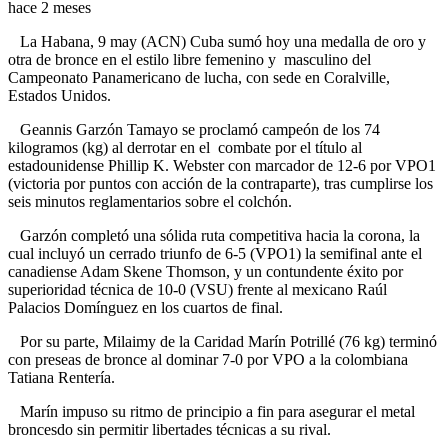
hace 2 meses
La Habana, 9 may (ACN) Cuba sumó hoy una medalla de oro y
otra de bronce en el estilo libre femenino y masculino del
Campeonato Panamericano de lucha, con sede en Coralville,
Estados Unidos.
Geannis Garzón Tamayo se proclamó campeón de los 74
kilogramos (kg) al derrotar en el combate por el título al
estadounidense Phillip K. Webster con marcador de 12-6 por VPO1
(victoria por puntos con acción de la contraparte), tras cumplirse los
seis minutos reglamentarios sobre el colchón.
Garzón completó una sólida ruta competitiva hacia la corona, la
cual incluyó un cerrado triunfo de 6-5 (VPO1) la semifinal ante el
canadiense Adam Skene Thomson, y un contundente éxito por
superioridad técnica de 10-0 (VSU) frente al mexicano Raúl
Palacios Domínguez en los cuartos de final.
Por su parte, Milaimy de la Caridad Marín Potrillé (76 kg) terminó
con preseas de bronce al dominar 7-0 por VPO a la colombiana
Tatiana Rentería.
Marín impuso su ritmo de principio a fin para asegurar el metal
broncesdo sin permitir libertades técnicas a su rival.