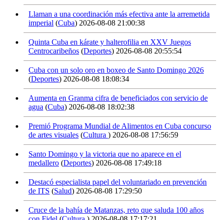
Llaman a una coordinación más efectiva ante la arremetida
imperial
(
Cuba
)
2026-08-08 21:00:38
Quinta Cuba en kárate y halterofilia en XXV Juegos
Centrocaribeños
(
Deportes
)
2026-08-08 20:55:54
Cuba con un solo oro en boxeo de Santo Domingo 2026
(
Deportes
)
2026-08-08 18:08:34
Aumenta en Granma cifra de beneficiados con servicio de
agua
(
Cuba
)
2026-08-08 18:02:38
Premió Programa Mundial de Alimentos en Cuba concurso
de artes visuales
(
Cultura
)
2026-08-08 17:56:59
Santo Domingo y la victoria que no aparece en el
medallero
(
Deportes
)
2026-08-08 17:49:18
Destacó especialista papel del voluntariado en prevención
de ITS
(
Salud
)
2026-08-08 17:29:50
Cruce de la bahía de Matanzas, reto que saluda 100 años
con Fidel
(
Cultura
)
2026-08-08 17:17:21