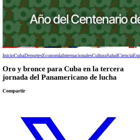
Inicio
Cuba
Deportes
Economía
Internacionales
Cultura
Salud
Ciencia
Esp
Oro y bronce para Cuba en la tercera
jornada del Panamericano de lucha
Compartir