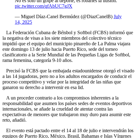
No es solo un golpe al deporte, es robarles la ilusión.
pic.twitter.com/qfAbUC7gJX
— Miguel Díaz-Canel Bermúdez (@DiazCanelB)
July
14, 2025
La Federación Cubana de Béisbol y Softbol (FCBS) informó que
la negativa de visas a los siete miembros del colectivo técnico
impidió que el equipo del municipio pinareño de La Palma viajara
este domingo 13 de julio hacia Puerto Rico, sede del torneo
clasificatorio a la Serie Mundial de las Pequeñas Ligas de Softbol,
rama femenina, categoría 9-10 años.
Precisó la FCBS que la embajada estadounidense otorgó el visado
a las 14 jugadoras, pero no a los adultos encargados de conducir el
proceso competitivo y velar por la integridad de las niñas que
ganaron su derecho a intervenir en esa lid.
A un proceder contrario a los compromisos inherentes a la
responsabilidad que asumen los países sedes de eventos deportivos
internacionales, se añade la crueldad de atentar contra las
expectativas de menores que trabajaron muy duro para asumir este
reto, añadió.
El evento está pactado entre el 14 al 18 de julio e intervendrán los
equipos de Puerto Rico, México, Brasil, Bahamas e Islas Vírgenes