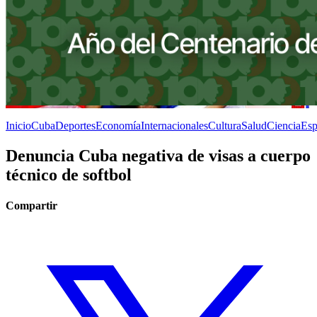
Inicio
Cuba
Deportes
Economía
Internacionales
Cultura
Salud
Ciencia
Esp
Denuncia Cuba negativa de visas a cuerpo
técnico de softbol
Compartir