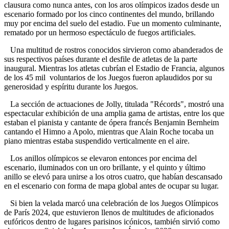
clausura como nunca antes, con los aros olímpicos izados desde un
escenario formado por los cinco continentes del mundo, brillando
muy por encima del suelo del estadio. Fue un momento culminante,
rematado por un hermoso espectáculo de fuegos artificiales.
Una multitud de rostros conocidos sirvieron como abanderados de
sus respectivos países durante el desfile de atletas de la parte
inaugural. Mientras los atletas cubrían el Estadio de Francia, algunos
de los 45 mil voluntarios de los Juegos fueron aplaudidos por su
generosidad y espíritu durante los Juegos.
La sección de actuaciones de Jolly, titulada "Récords", mostró una
espectacular exhibición de una amplia gama de artistas, entre los que
estaban el pianista y cantante de ópera francés Benjamin Bernheim
cantando el Himno a Apolo, mientras que Alain Roche tocaba un
piano mientras estaba suspendido verticalmente en el aire.
Los anillos olímpicos se elevaron entonces por encima del
escenario, iluminados con un oro brillante, y el quinto y último
anillo se elevó para unirse a los otros cuatro, que habían descansado
en el escenario con forma de mapa global antes de ocupar su lugar.
Si bien la velada marcó una celebración de los Juegos Olímpicos
de París 2024, que estuvieron llenos de multitudes de aficionados
eufóricos dentro de lugares parisinos icónicos, también sirvió como