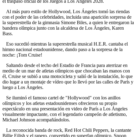
el traspaso oficial de los Juegos a Los Ángeles 2028.
Al más puro estilo de Hollywood, Los Ángeles tomó las riendas
con el poder de las celebridades, incluida una aparición sorpresa de
la superestrella de la gimnasia Simone Biles, a quien le entregaron la
bandera olímpica junto con la alcaldesa de Los Ángeles, Karen
Bass.
Eso sucedió mientras la superestrella musical H.E.R. cantaba el
himno nacional estadounidense, dando paso a la sorpresa de la
noche: ¡Tom Cruise!
Saltando desde el techo del Estadio de Francia para aterrizar en
medio de un mar de atletas olímpicos que chocaban las manos con
él, Cruise se subió a una motocicleta y salió de la instalación, lo que
dio lugar a un montaje de vídeo que lo llevó por las calles de París y
luego a Los Ángeles.
Se iluminó el famoso cartel de "Hollywood" con los anillos
olímpicos y los atletas estadounidenses ofrecieron su propio
espectáculo en una presentación en video de París a Los Ángeles
visualmente impactante, con el legendario campeón de atletismo,
Michael Johnson acompañándolos.
La reconocida banda de rock, Red Hot Chili Peppers, la cantante
Billie Eilish y el rapero, convertido en superfan olímpico, Snoop