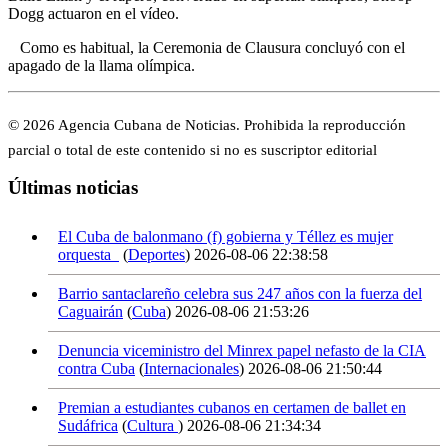
Dogg actuaron en el vídeo.
Como es habitual, la Ceremonia de Clausura concluyó con el
apagado de la llama olímpica.
© 2026 Agencia Cubana de Noticias. Prohibida la reproducción
parcial o total de este contenido si no es suscriptor editorial
Últimas noticias
El Cuba de balonmano (f) gobierna y Téllez es mujer
orquesta
(
Deportes
)
2026-08-06 22:38:58
Barrio santaclareño celebra sus 247 años con la fuerza del
Caguairán
(
Cuba
)
2026-08-06 21:53:26
Denuncia viceministro del Minrex papel nefasto de la CIA
contra Cuba
(
Internacionales
)
2026-08-06 21:50:44
Premian a estudiantes cubanos en certamen de ballet en
Sudáfrica
(
Cultura
)
2026-08-06 21:34:34