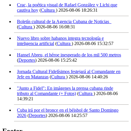
Crac, la poética visual de Rafael González y Lichi que
cautiva hoy
(
Cultura
)
2026-08-06 18:26:31
Boletín cultural de la Agencia Cubana de Noticias
(
Cultura
)
2026-08-06 16:08:31
Nuevo libro sobre habanos integra tecnología e
inteligencia artificial
(
Cultura
)
2026-08-06 15:32:57
Hansel Abreu, el héroe inesperado de los mil 500 metros
(
Deportes
)
2026-08-06 15:25:42
Jornada Cultural Fidelísimos festejará al Comandante en
Jefe en Matanzas
(
Cultura
)
2026-08-06 14:40:26
"Junto a Fidel": En imágenes la prensa cubana rinde
tributo al Comandante (+ Fotos)
(
Cultura
)
2026-08-06
14:39:21
Cuba irá por el bronce en el béisbol de Santo Domingo
2026
(
Deportes
)
2026-08-06 14:25:57
Footer