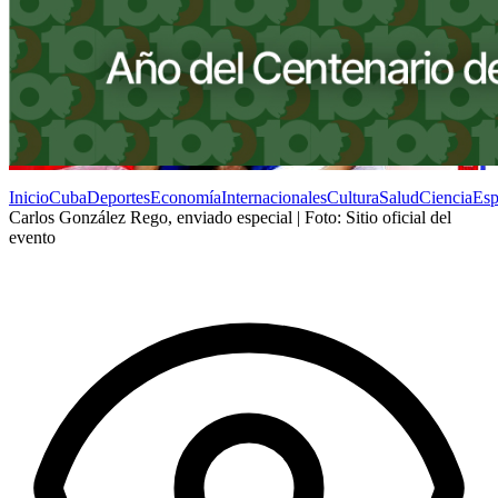
Inicio
Cuba
Deportes
Economía
Internacionales
Cultura
Salud
Ciencia
Esp
Carlos González Rego, enviado especial | Foto: Sitio oficial del
evento