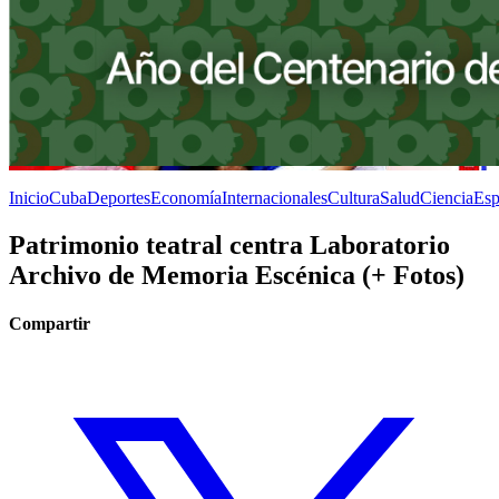
Inicio
Cuba
Deportes
Economía
Internacionales
Cultura
Salud
Ciencia
Esp
Patrimonio teatral centra Laboratorio
Archivo de Memoria Escénica (+ Fotos)
Compartir