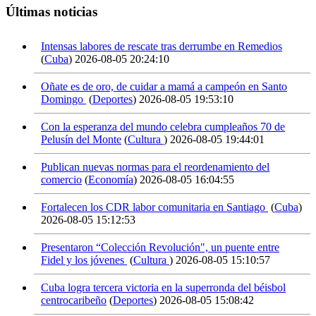
Últimas noticias
Intensas labores de rescate tras derrumbe en Remedios
(
Cuba
)
2026-08-05 20:24:10
Oñate es de oro, de cuidar a mamá a campeón en Santo
Domingo
(
Deportes
)
2026-08-05 19:53:10
Con la esperanza del mundo celebra cumpleaños 70 de
Pelusín del Monte
(
Cultura
)
2026-08-05 19:44:01
Publican nuevas normas para el reordenamiento del
comercio
(
Economía
)
2026-08-05 16:04:55
Fortalecen los CDR labor comunitaria en Santiago
(
Cuba
)
2026-08-05 15:12:53
Presentaron “Colección Revolución", un puente entre
Fidel y los jóvenes
(
Cultura
)
2026-08-05 15:10:57
Cuba logra tercera victoria en la superronda del béisbol
centrocaribeño
(
Deportes
)
2026-08-05 15:08:42