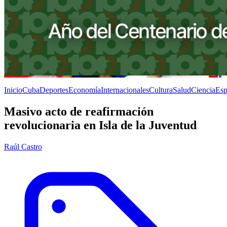
Inicio
Cuba
Deportes
Economía
Internacionales
Cultura
Salud
Ciencia
Esp
Masivo acto de reafirmación
revolucionaria en Isla de la Juventud
Raúl Castro