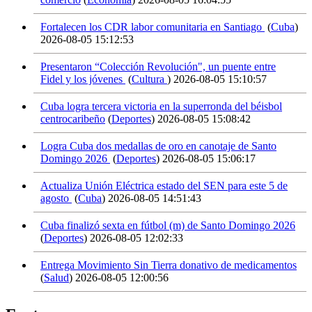
Fortalecen los CDR labor comunitaria en Santiago
(
Cuba
)
2026-08-05 15:12:53
Presentaron “Colección Revolución", un puente entre
Fidel y los jóvenes
(
Cultura
)
2026-08-05 15:10:57
Cuba logra tercera victoria en la superronda del béisbol
centrocaribeño
(
Deportes
)
2026-08-05 15:08:42
Logra Cuba dos medallas de oro en canotaje de Santo
Domingo 2026
(
Deportes
)
2026-08-05 15:06:17
Actualiza Unión Eléctrica estado del SEN para este 5 de
agosto
(
Cuba
)
2026-08-05 14:51:43
Cuba finalizó sexta en fútbol (m) de Santo Domingo 2026
(
Deportes
)
2026-08-05 12:02:33
Entrega Movimiento Sin Tierra donativo de medicamentos
(
Salud
)
2026-08-05 12:00:56