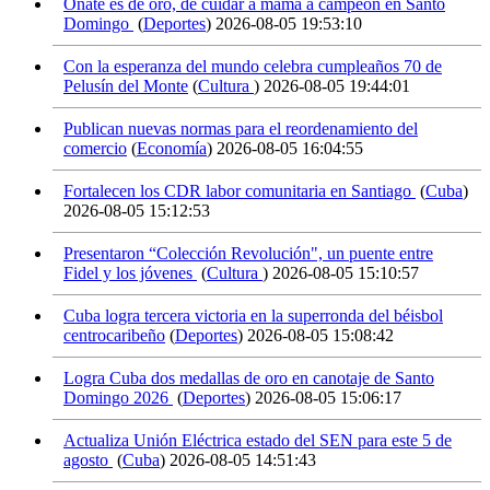
Oñate es de oro, de cuidar a mamá a campeón en Santo
Domingo
(
Deportes
)
2026-08-05 19:53:10
Con la esperanza del mundo celebra cumpleaños 70 de
Pelusín del Monte
(
Cultura
)
2026-08-05 19:44:01
Publican nuevas normas para el reordenamiento del
comercio
(
Economía
)
2026-08-05 16:04:55
Fortalecen los CDR labor comunitaria en Santiago
(
Cuba
)
2026-08-05 15:12:53
Presentaron “Colección Revolución", un puente entre
Fidel y los jóvenes
(
Cultura
)
2026-08-05 15:10:57
Cuba logra tercera victoria en la superronda del béisbol
centrocaribeño
(
Deportes
)
2026-08-05 15:08:42
Logra Cuba dos medallas de oro en canotaje de Santo
Domingo 2026
(
Deportes
)
2026-08-05 15:06:17
Actualiza Unión Eléctrica estado del SEN para este 5 de
agosto
(
Cuba
)
2026-08-05 14:51:43