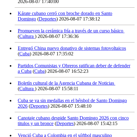
2026-08-07 17:40:00
Kárate cubano cerró con broche dorado en Santo
Domingo
(
Deportes
)
2026-08-07 17:38:12
Promueven la cerámica fría a través de un curso básico
(
Cultura
)
2026-08-07 17:36:36
Entregó China nuevo donativo de sistemas fotovoltaicos
(
Cuba
)
2026-08-07 17:35:02
Partidos Comunistas y Obreros ratifican deber de defender
a Cuba
(
Cuba
)
2026-08-07 16:52:23
Boletín cultural de la Agencia Cubana de Noticias
(
Cultura
)
2026-08-07 15:58:11
Cuba se va sin medallas en el béisbol de Santo Domingo
2026
(
Deportes
)
2026-08-07 15:48:10
Canotaje cubano despide Santo Domingo 2026 con cinco
titulos y un bronce
(
Deportes
)
2026-08-07 15:42:15
Venció Cuba a Colombia en el sóftbol masculino