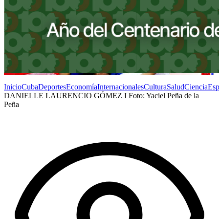
Inicio
Cuba
Deportes
Economía
Internacionales
Cultura
Salud
Ciencia
Esp
DANIELLE LAURENCIO GÓMEZ I Foto: Yaciel Peña de la
Peña