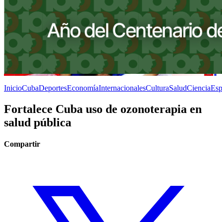
Inicio
Cuba
Deportes
Economía
Internacionales
Cultura
Salud
Ciencia
Esp
Fortalece Cuba uso de ozonoterapia en
salud pública
Compartir