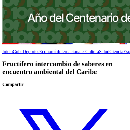
Inicio
Cuba
Deportes
Economía
Internacionales
Cultura
Salud
Ciencia
Esp
Fructífero intercambio de saberes en
encuentro ambiental del Caribe
Compartir