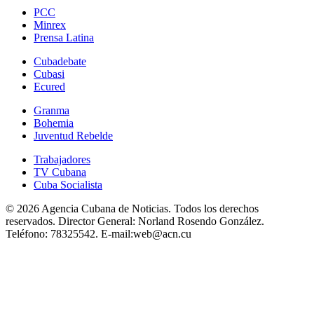
PCC
Minrex
Prensa Latina
Cubadebate
Cubasi
Ecured
Granma
Bohemia
Juventud Rebelde
Trabajadores
TV Cubana
Cuba Socialista
© 2026 Agencia Cubana de Noticias. Todos los derechos
reservados.
Director General:
Norland Rosendo González.
Teléfono:
78325542.
E-mail:
web@acn.cu