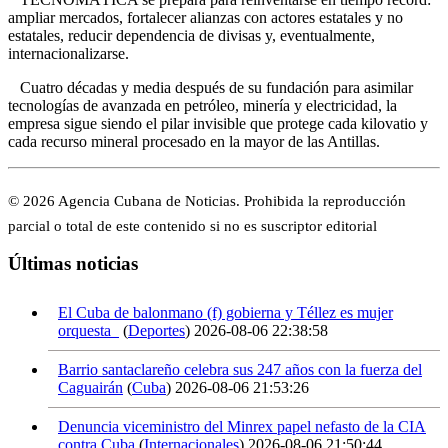
ampliar mercados, fortalecer alianzas con actores estatales y no
estatales, reducir dependencia de divisas y, eventualmente,
internacionalizarse.
Cuatro décadas y media después de su fundación para asimilar
tecnologías de avanzada en petróleo, minería y electricidad, la
empresa sigue siendo el pilar invisible que protege cada kilovatio y
cada recurso mineral procesado en la mayor de las Antillas.
© 2026 Agencia Cubana de Noticias. Prohibida la reproducción
parcial o total de este contenido si no es suscriptor editorial
Últimas noticias
El Cuba de balonmano (f) gobierna y Téllez es mujer
orquesta
(
Deportes
)
2026-08-06 22:38:58
Barrio santaclareño celebra sus 247 años con la fuerza del
Caguairán
(
Cuba
)
2026-08-06 21:53:26
Denuncia viceministro del Minrex papel nefasto de la CIA
contra Cuba
(
Internacionales
)
2026-08-06 21:50:44