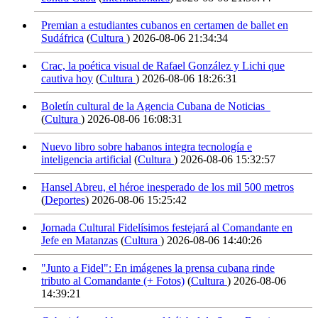
Premian a estudiantes cubanos en certamen de ballet en
Sudáfrica
(
Cultura
)
2026-08-06 21:34:34
Crac, la poética visual de Rafael González y Lichi que
cautiva hoy
(
Cultura
)
2026-08-06 18:26:31
Boletín cultural de la Agencia Cubana de Noticias
(
Cultura
)
2026-08-06 16:08:31
Nuevo libro sobre habanos integra tecnología e
inteligencia artificial
(
Cultura
)
2026-08-06 15:32:57
Hansel Abreu, el héroe inesperado de los mil 500 metros
(
Deportes
)
2026-08-06 15:25:42
Jornada Cultural Fidelísimos festejará al Comandante en
Jefe en Matanzas
(
Cultura
)
2026-08-06 14:40:26
"Junto a Fidel": En imágenes la prensa cubana rinde
tributo al Comandante (+ Fotos)
(
Cultura
)
2026-08-06
14:39:21