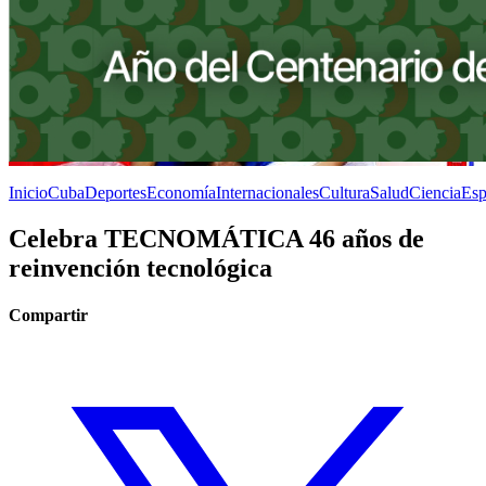
Inicio
Cuba
Deportes
Economía
Internacionales
Cultura
Salud
Ciencia
Esp
Celebra TECNOMÁTICA 46 años de
reinvención tecnológica
Compartir