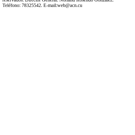
Teléfono:
78325542.
E-mail:
web@acn.cu