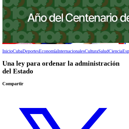
Inicio
Cuba
Deportes
Economía
Internacionales
Cultura
Salud
Ciencia
Esp
Una ley para ordenar la administración
del Estado
Compartir