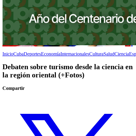
Inicio
Cuba
Deportes
Economía
Internacionales
Cultura
Salud
Ciencia
Esp
Debaten sobre turismo desde la ciencia en
la región oriental (+Fotos)
Compartir