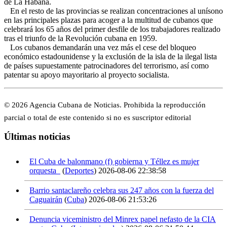
de La Habana.
En el resto de las provincias se realizan concentraciones al unísono
en las principales plazas para acoger a la multitud de cubanos que
celebrará los 65 años del primer desfile de los trabajadores realizado
tras el triunfo de la Revolución cubana en 1959.
Los cubanos demandarán una vez más el cese del bloqueo
económico estadounidense y la exclusión de la isla de la ilegal lista
de países supuestamente patrocinadores del terrorismo, así como
patentar su apoyo mayoritario al proyecto socialista.
© 2026 Agencia Cubana de Noticias. Prohibida la reproducción
parcial o total de este contenido si no es suscriptor editorial
Últimas noticias
El Cuba de balonmano (f) gobierna y Téllez es mujer
orquesta
(
Deportes
)
2026-08-06 22:38:58
Barrio santaclareño celebra sus 247 años con la fuerza del
Caguairán
(
Cuba
)
2026-08-06 21:53:26
Denuncia viceministro del Minrex papel nefasto de la CIA