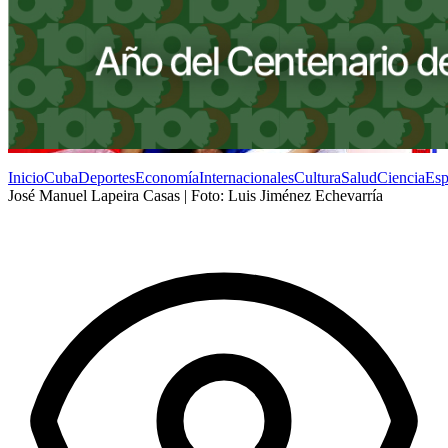
Inicio
Cuba
Deportes
Economía
Internacionales
Cultura
Salud
Ciencia
Esp
José Manuel Lapeira Casas | Foto: Luis Jiménez Echevarría