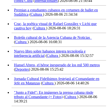
contra Cuba
(
Internacionales
)
2026-08-06 21:50:44
Premian a estudiantes cubanos en certamen de ballet en
Sudáfrica
(
Cultura
)
2026-08-06 21:34:34
Crac, la poética visual de Rafael González y Lichi que
cautiva hoy
(
Cultura
)
2026-08-06 18:26:31
Boletín cultural de la Agencia Cubana de Noticias
(
Cultura
)
2026-08-06 16:08:31
Nuevo libro sobre habanos integra tecnología e
inteligencia artificial
(
Cultura
)
2026-08-06 15:32:57
Hansel Abreu, el héroe inesperado de los mil 500 metros
(
Deportes
)
2026-08-06 15:25:42
Jornada Cultural Fidelísimos festejará al Comandante en
Jefe en Matanzas
(
Cultura
)
2026-08-06 14:40:26
"Junto a Fidel": En imágenes la prensa cubana rinde
tributo al Comandante (+ Fotos)
(
Cultura
)
2026-08-06
14:39:21