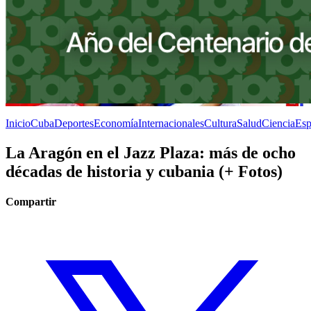
Inicio
Cuba
Deportes
Economía
Internacionales
Cultura
Salud
Ciencia
Esp
La Aragón en el Jazz Plaza: más de ocho
décadas de historia y cubania (+ Fotos)
Compartir