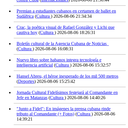
Premian a estudiantes cubanos en certamen de ballet en
Sudáfrica
(
Cultura
)
2026-08-06 21:34:34
Crac, la poética visual de Rafael González y Lichi que
cautiva hoy
(
Cultura
)
2026-08-06 18:26:31
Boletín cultural de la Agencia Cubana de Noticias
(
Cultura
)
2026-08-06 16:08:31
Nuevo libro sobre habanos integra tecnología e
inteligencia artificial
(
Cultura
)
2026-08-06 15:32:57
Hansel Abreu, el héroe inesperado de los mil 500 metros
(
Deportes
)
2026-08-06 15:25:42
Jornada Cultural Fidelísimos festejará al Comandante en
Jefe en Matanzas
(
Cultura
)
2026-08-06 14:40:26
"Junto a Fidel": En imágenes la prensa cubana rinde
tributo al Comandante (+ Fotos)
(
Cultura
)
2026-08-06
14:39:21