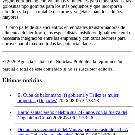
yogurt enriquecido con vitaminas y minerales para embarazadas, las
golosinas tipo gomitas para los más pequeños y que incorporan
almidón y la pasta untable de carne y vegetales para los adultos
mayores.
Como parte de sus encuentros en entidades transformadoras de
alimentos del territorio, los especialistas insistieron igualmente en la
necesaria integración entre las empresas y con otros sectores para
aprovechar al máximo todas las potencialidades.
© 2026 Agencia Cubana de Noticias. Prohibida la reproducción
parcial o total de este contenido si no es suscriptor editorial
Últimas noticias
El Cuba de balonmano (f) gobierna y Téllez es mujer
orquesta
(
Deportes
)
2026-08-06 22:38:58
Barrio santaclareño celebra sus 247 años con la fuerza del
Caguairán
(
Cuba
)
2026-08-06 21:53:26
Denuncia viceministro del Minrex papel nefasto de la CIA
contra Cuba
(
Internacionales
)
2026-08-06 21:50:44