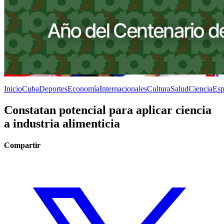
Inicio
Cuba
Deportes
Economía
Internacionales
Cultura
Salud
Ciencia
Esp
Constatan potencial para aplicar ciencia
a industria alimenticia
Compartir