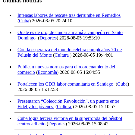
Últimas noticias
Intensas labores de rescate tras derrumbe en Remedios
(
Cuba
)
2026-08-05 20:24:10
Oñate es de oro, de cuidar a mamá a campeón en Santo
Domingo
(
Deportes
)
2026-08-05 19:53:10
Con la esperanza del mundo celebra cumpleaños 70 de
Pelusín del Monte
(
Cultura
)
2026-08-05 19:44:01
Publican nuevas normas para el reordenamiento del
comercio
(
Economía
)
2026-08-05 16:04:55
Fortalecen los CDR labor comunitaria en Santiago
(
Cuba
)
2026-08-05 15:12:53
Presentaron “Colección Revolución", un puente entre
Fidel y los jóvenes
(
Cultura
)
2026-08-05 15:10:57
Cuba logra tercera victoria en la superronda del béisbol
centrocaribeño
(
Deportes
)
2026-08-05 15:08:42