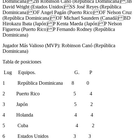
Dominicana) 2B Robinson Canó (República Dominicana) 3B
David Wright (Estados Unidos) SS José Reyes (República
Dominicana) OF Angel Pagán (Puerto Rico) OF Nelson Cruz
(República Dominicana) OF Michael Saunders (Canadá) BD
Hirokazu Ibata (Japón) P Kenta Maeda (Japón) P Nelson
Figueroa (Puerto Rico) P Fernando Rodney (República
Dominicana)
Jugador Más Valioso (MVP): Robinson Canó (República
Dominicana)
Tabla de posiciones
Lug Equipos. G. P
1
República Dominicana
8
0
2
Puerto Rico
5
4
3
Japón 5 2
4
Holanda
4 4
5
Cuba
4 2
6
Estados Unidos
3 3