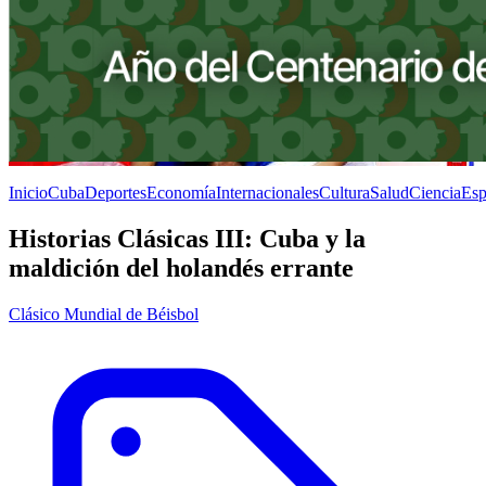
Inicio
Cuba
Deportes
Economía
Internacionales
Cultura
Salud
Ciencia
Esp
Historias Clásicas III: Cuba y la
maldición del holandés errante
Clásico Mundial de Béisbol