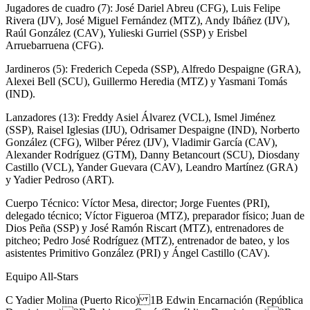
Jugadores de cuadro (7): José Dariel Abreu (CFG), Luis Felipe
Rivera (IJV), José Miguel Fernández (MTZ), Andy Ibáñez (IJV),
Raúl González (CAV), Yulieski Gurriel (SSP) y Erisbel
Arruebarruena (CFG).
Jardineros (5): Frederich Cepeda (SSP), Alfredo Despaigne (GRA),
Alexei Bell (SCU), Guillermo Heredia (MTZ) y Yasmani Tomás
(IND).
Lanzadores (13): Freddy Asiel Álvarez (VCL), Ismel Jiménez
(SSP), Raisel Iglesias (IJU), Odrisamer Despaigne (IND), Norberto
González (CFG), Wilber Pérez (IJV), Vladimir García (CAV),
Alexander Rodríguez (GTM), Danny Betancourt (SCU), Diosdany
Castillo (VCL), Yander Guevara (CAV), Leandro Martínez (GRA)
y Yadier Pedroso (ART).
Cuerpo Técnico: Víctor Mesa, director; Jorge Fuentes (PRI),
delegado técnico; Víctor Figueroa (MTZ), preparador físico; Juan de
Dios Peña (SSP) y José Ramón Riscart (MTZ), entrenadores de
pitcheo; Pedro José Rodríguez (MTZ), entrenador de bateo, y los
asistentes Primitivo González (PRI) y Ángel Castillo (CAV).
Equipo All-Stars
C Yadier Molina (Puerto Rico) 1B Edwin Encarnación (República