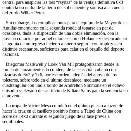
central para auspiciar las tres “rayitas” de la ventaja definitiva 6x3
contra la escuadra de la tierra del sol naciente y sonrisa a la cuenta
del zurdo Wilber Pérez.
Sin embargo, las complicaciones para el equipo de la Mayor de las
Antillas emergieron en la segunda ronda al toparse en par de
ocasiones, dada la disposición de una doble eliminación, con la
novena conocida por aquel entonces como Holanda y desencadenar
la agonía de un regreso incierto a puerto seguro, con tropiezos en
distintos escenarios, suficientes para calar en el orgullo del deporte
nacional.
Diegomar Markwell y Loek Van Mil protagonizaron desde la
lomita de lanzamientos la condena de la selección cubana con
pizarras de 6x2 y 7x6, por ese orden, además del apoyo de los
toleteros, sobre todo en el último desenlace, mediante un
cuadrangular con uno a bordo de Andrelton Simmons en el octavo
episodio y elevado de sacrificio de Kiliam Sams para la sentencia en
el noveno.
La tropa de Víctor Mesa culminó en el quinto puesto a razón de
hacer la cruz en el casillero positivo frente a Taipei de China con
score de 14x0 durante el segundo juego de la fase previa a
semifinales.