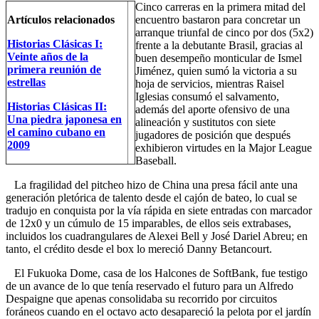
Cinco carreras en la primera mitad del
Artículos relacionados
encuentro bastaron para concretar un
arranque triunfal de cinco por dos (5x2)
Historias Clásicas I:
frente a la debutante Brasil, gracias al
Veinte años de la
buen desempeño monticular de Ismel
primera reunión de
Jiménez, quien sumó la victoria a su
estrellas
hoja de servicios, mientras Raisel
Iglesias consumó el salvamento,
Historias Clásicas II:
además del aporte ofensivo de una
Una piedra japonesa en
alineación y sustitutos con siete
el camino cubano en
jugadores de posición que después
2009
exhibieron virtudes en la Major League
Baseball.
La fragilidad del pitcheo hizo de China una presa fácil ante una
generación pletórica de talento desde el cajón de bateo, lo cual se
tradujo en conquista por la vía rápida en siete entradas con marcador
de 12x0 y un cúmulo de 15 imparables, de ellos seis extrabases,
incluidos los cuadrangulares de Alexei Bell y José Dariel Abreu; en
tanto, el crédito desde el box lo mereció Danny Betancourt.
El Fukuoka Dome, casa de los Halcones de SoftBank, fue testigo
de un avance de lo que tenía reservado el futuro para un Alfredo
Despaigne que apenas consolidaba su recorrido por circuitos
foráneos cuando en el octavo acto desapareció la pelota por el jardín