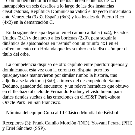
Con un demoledor accionar de los toleteros dueños de 45
inatrapables en seis desafíos a lo largo de las dos instancias
clasificatorias, República Dominicana validó el trayecto inmaculado
ante Venezuela (9x3), España (6x3) y los locales de Puerto Rico
(4x2) en la demarcación C.
En la siguiente etapa dejaron en el camino a Italia (5x4), Estados
Unidos (3x1) y de nuevo a los boricuas (2x0), para seguir la
dinámica de apisonadora en “semis” con un triunfo 4x1 en el
enfrentamiento con Holanda que los sembró en la discusión por el
título del orbe.
La competencia dispuso de otro capítulo entre puertorriqueños y
dominicanos, esta vez con la corona en disputa, pero los
quisqueyanos mantuvieron por similar rumbo la historia, tras
adjudicarse la victoria (3x0), a través del desempeño de Samuel
Deduno, ganador del encuentro, y un relevo hermético que obtuvo
en el flechazo al cielo de Fernando Rodney el visto bueno para
darles riendas sueltas a las emociones en el AT&T Park -ahora
Oracle Park- en San Francisco.
Nómina del equipo Cuba al III Clásico Mundial de Béisbol
Receptores (3): Frank Camilo Morejón (IND), Yosvani Peraza (PRI)
y Eriel Sánchez (SSP).