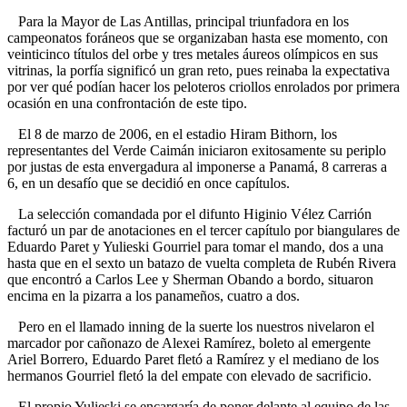
Para la Mayor de Las Antillas, principal triunfadora en los
campeonatos foráneos que se organizaban hasta ese momento, con
veinticinco títulos del orbe y tres metales áureos olímpicos en sus
vitrinas, la porfía significó un gran reto, pues reinaba la expectativa
por ver qué podían hacer los peloteros criollos enrolados por primera
ocasión en una confrontación de este tipo.
El 8 de marzo de 2006, en el estadio Hiram Bithorn, los
representantes del Verde Caimán iniciaron exitosamente su periplo
por justas de esta envergadura al imponerse a Panamá, 8 carreras a
6, en un desafío que se decidió en once capítulos.
La selección comandada por el difunto Higinio Vélez Carrión
facturó un par de anotaciones en el tercer capítulo por biangulares de
Eduardo Paret y Yulieski Gourriel para tomar el mando, dos a una
hasta que en el sexto un batazo de vuelta completa de Rubén Rivera
que encontró a Carlos Lee y Sherman Obando a bordo, situaron
encima en la pizarra a los panameños, cuatro a dos.
Pero en el llamado inning de la suerte los nuestros nivelaron el
marcador por cañonazo de Alexei Ramírez, boleto al emergente
Ariel Borrero, Eduardo Paret fletó a Ramírez y el mediano de los
hermanos Gourriel fletó la del empate con elevado de sacrificio.
El propio Yulieski se encargaría de poner delante al equipo de las