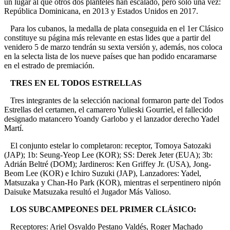
un lugar al que otros dos planteles han escalado, pero solo una vez:
República Dominicana, en 2013 y Estados Unidos en 2017.
Para los cubanos, la medalla de plata conseguida en el 1er Clásico
constituye su página más relevante en estas lides que a partir del
venidero 5 de marzo tendrán su sexta versión y, además, nos coloca
en la selecta lista de los nueve países que han podido encaramarse
en el estrado de premiación.
TRES EN EL TODOS ESTRELLAS
Tres integrantes de la selección nacional formaron parte del Todos
Estrellas del certamen, el camarero Yulieski Gourriel, el fallecido
designado matancero Yoandy Garlobo y el lanzador derecho Yadel
Martí.
El conjunto estelar lo completaron: receptor, Tomoya Satozaki
(JAP); 1b: Seung-Yeop Lee (KOR); SS: Derek Jeter (EUA); 3b:
Adrián Beltré (DOM); Jardineros: Ken Griffey Jr. (USA), Jong-
Beom Lee (KOR) e Ichiro Suzuki (JAP), Lanzadores: Yadel,
Matsuzaka y Chan-Ho Park (KOR), mientras el serpentinero nipón
Daisuke Matsuzaka resultó el Jugador Más Valioso.
LOS SUBCAMPEONES DEL PRIMER CLÁSICO:
Receptores: Ariel Osvaldo Pestano Valdés, Roger Machado