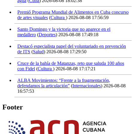
agua
(
Cuba
)
2026-08-08 18:02:38
Premió Programa Mundial de Alimentos en Cuba concurso
de artes visuales
(
Cultura
)
2026-08-08 17:56:59
Santo Domingo y la victoria que no aparece en el
medallero
(
Deportes
)
2026-08-08 17:49:18
Destacó especialista papel del voluntariado en prevención
de ITS
(
Salud
)
2026-08-08 17:29:50
Cruce de la bahía de Matanzas, reto que saluda 100 años
con Fidel
(
Cultura
)
2026-08-08 17:17:21
ALBA Movimientos: “Frente a la fragmentación,
defendamos la articulación”
(
Internacionales
)
2026-08-08
16:57:53
Footer