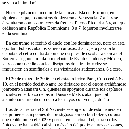
se van a intimidar”.
No se equivocó el mentor de la llamada Isla del Encanto, en la
siguiente etapa, los nuestros doblegaron a Venezuela, 7 a 2, y se
desquitaron con pizarra cerrada frente a Puerto Rico, 4 a 3 y, aunque
cedieron ante República Dominicana, 3 a 7, lograron involucrarse
en la semifinal.
En ese tramo se repitió el duelo con los dominicanos, pero en esta
oportunidad los cubanos salieron airosos, 3 a 1, para pasar a la
disputa del cetro contra Japón que después de escoltar a Corea del
Sur en la segunda ronda por delante de Estados Unidos y México,
tal y como sucedió con los discípulos de Higinio Vélez se
impusieron en semifinales a sus victimarios sudcoreanos, 6 a cero.
El 20 de marzo de 2006, en el estadio Petco Park, Cuba cedió 6 a
10, en el partido decisivo ante los dirigidos por el otrora archifamoso
jonronero Sadaharu Oh, quienes se apoyaron durante los capítulos
iniciales en el brazo del astro Daisuke Matsuzaka, quien al
abandonar el montículo dejó a los suyos con ventaja de 4 a 1.
Los de la Tierra del Sol Naciente se erigieron de esta manera en
los primeros campeones del prestigioso torneo beisbolero, corona
que repitieron en el 2009 y poseen en la actualidad, para ser los
únicos que han subido al sitio más alto del podio en tres ocasiones,