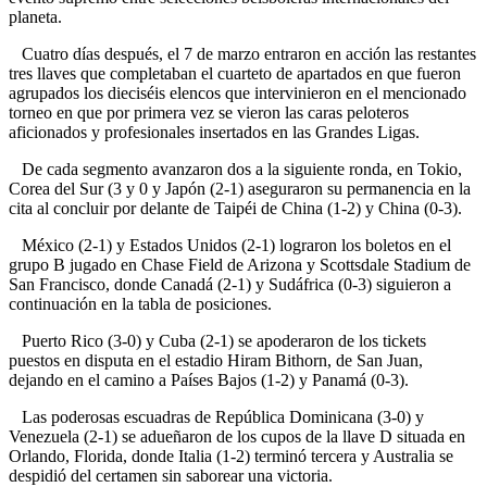
planeta.
Cuatro días después, el 7 de marzo entraron en acción las restantes
tres llaves que completaban el cuarteto de apartados en que fueron
agrupados los dieciséis elencos que intervinieron en el mencionado
torneo en que por primera vez se vieron las caras peloteros
aficionados y profesionales insertados en las Grandes Ligas.
De cada segmento avanzaron dos a la siguiente ronda, en Tokio,
Corea del Sur (3 y 0 y Japón (2-1) aseguraron su permanencia en la
cita al concluir por delante de Taipéi de China (1-2) y China (0-3).
México (2-1) y Estados Unidos (2-1) lograron los boletos en el
grupo B jugado en Chase Field de Arizona y Scottsdale Stadium de
San Francisco, donde Canadá (2-1) y Sudáfrica (0-3) siguieron a
continuación en la tabla de posiciones.
Puerto Rico (3-0) y Cuba (2-1) se apoderaron de los tickets
puestos en disputa en el estadio Hiram Bithorn, de San Juan,
dejando en el camino a Países Bajos (1-2) y Panamá (0-3).
Las poderosas escuadras de República Dominicana (3-0) y
Venezuela (2-1) se adueñaron de los cupos de la llave D situada en
Orlando, Florida, donde Italia (1-2) terminó tercera y Australia se
despidió del certamen sin saborear una victoria.