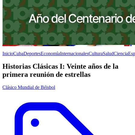
Inicio
Cuba
Deportes
Economía
Internacionales
Cultura
Salud
Ciencia
Esp
Historias Clásicas I: Veinte años de la
primera reunión de estrellas
Clásico Mundial de Béisbol