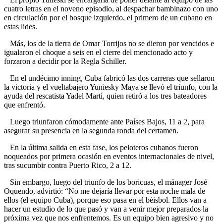
cuatro letras en el noveno episodio, al despachar bambinazo con uno
en circulación por el bosque izquierdo, el primero de un cubano en
estas lides.
Más, los de la tierra de Omar Torrijos no se dieron por vencidos e
igualaron el choque a seis en el cierre del mencionado acto y
forzaron a decidir por la Regla Schiller.
En el undécimo inning, Cuba fabricó las dos carreras que sellaron
la victoria y el vueltabajero Yuniesky Maya se llevó el triunfo, con la
ayuda del rescatista Yadel Martí, quien retiró a los tres bateadores
que enfrentó.
Luego triunfaron cómodamente ante Países Bajos, 11 a 2, para
asegurar su presencia en la segunda ronda del certamen.
En la última salida en esta fase, los peloteros cubanos fueron
noqueados por primera ocasión en eventos internacionales de nivel,
tras sucumbir contra Puerto Rico, 2 a 12.
Sin embargo, luego del triunfo de los boricuas, el mánager José
Oquendo, advirtió: “No me dejaría llevar por esta noche mala de
ellos (el equipo Cuba), porque eso pasa en el béisbol. Ellos van a
hacer un estudio de lo que pasó y van a venir mejor preparados la
próxima vez que nos enfrentemos. Es un equipo bien agresivo y no