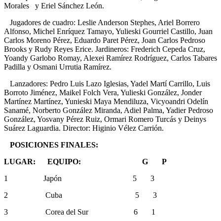
Morales y Eriel Sánchez León.
Jugadores de cuadro: Leslie Anderson Stephes, Ariel Borrero
Alfonso, Michel Enríquez Tamayo, Yulieski Gourriel Castillo, Juan
Carlos Moreno Pérez, Eduardo Paret Pérez, Joan Carlos Pedroso
Brooks y Rudy Reyes Erice. Jardineros: Frederich Cepeda Cruz,
Yoandy Garlobo Romay, Alexei Ramírez Rodríguez, Carlos Tabares
Padilla y Osmani Urrutia Ramírez.
Lanzadores: Pedro Luis Lazo Iglesias, Yadel Martí Carrillo, Luis
Borroto Jiménez, Maikel Folch Vera, Yulieski González, Jonder
Martínez Martínez, Yunieski Maya Mendiluza, Vicyoandri Odelín
Sanamé, Norberto González Miranda, Adiel Palma, Yadier Pedroso
González, Yosvany Pérez Ruiz, Ormari Romero Turcás y Deinys
Suárez Laguardia. Director: Higinio Vélez Carrión.
POSICIONES FINALES:
LUGAR: EQUIPO: G P
1 Japón 5 3
2 Cuba 5 3
3 Corea del Sur 6 1