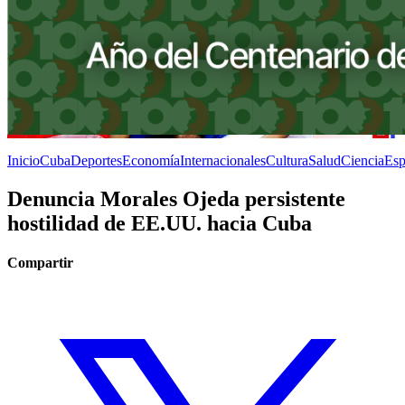
Inicio
Cuba
Deportes
Economía
Internacionales
Cultura
Salud
Ciencia
Esp
Denuncia Morales Ojeda persistente
hostilidad de EE.UU. hacia Cuba
Compartir