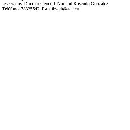
reservados.
Director General:
Norland Rosendo González.
Teléfono:
78325542.
E-mail:
web@acn.cu