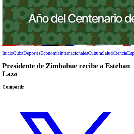
Inicio
Cuba
Deportes
Economía
Internacionales
Cultura
Salud
Ciencia
Esp
Presidente de Zimbabue recibe a Esteban
Lazo
Compartir