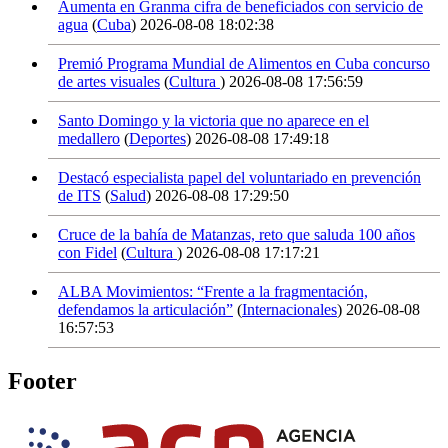
Aumenta en Granma cifra de beneficiados con servicio de
agua
(
Cuba
)
2026-08-08 18:02:38
Premió Programa Mundial de Alimentos en Cuba concurso
de artes visuales
(
Cultura
)
2026-08-08 17:56:59
Santo Domingo y la victoria que no aparece en el
medallero
(
Deportes
)
2026-08-08 17:49:18
Destacó especialista papel del voluntariado en prevención
de ITS
(
Salud
)
2026-08-08 17:29:50
Cruce de la bahía de Matanzas, reto que saluda 100 años
con Fidel
(
Cultura
)
2026-08-08 17:17:21
ALBA Movimientos: “Frente a la fragmentación,
defendamos la articulación”
(
Internacionales
)
2026-08-08
16:57:53
Footer