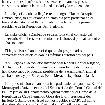
intercambio reafirmó los fuertes nexos entre ambos países,
construidos sobre la base de la solidaridad y la cooperación.
La delegación cubana llegó este domingo a Harare, la capital
zimbabuense, tras su estancia en Namibia para participar en el
Funeral de Estado del Padre Fundador de la nación y primer
presidente de la República, Sam Nujoma.
La visita oficial a Zimbabue se desarrolla en el contexto del
aniversario 45 del establecimiento de relaciones diplomáticas entre
ambas naciones.
El legislativo cubano precisó que están programadas
conversaciones oficiales con las máximas autoridades del país.
A su llegada al aeropuerto internacional Robert Gabriel Mugabe,
de Harare; el titular del Parlamento cubano fue recibido por su
homólogo Jacob Mudenda, presidente de la Asamblea Nacional
zimbabuense; y por Susellys Pérez Mesa, embajadora de la isla.
La representación cubana está integrada, además, por José Ramón
Monteagudo Ruiz, miembro del Secretariado del Comité Central del
PCC y jefe de su Departamento Agroalimentario; el Héroe de la
República de Cuba Fernando González Llort, presidente del
Instituto Cubano de Amistad con los Pueblos (ICAP); así como
directivos de la Asamblea Nacional y la Cancillería cubana.