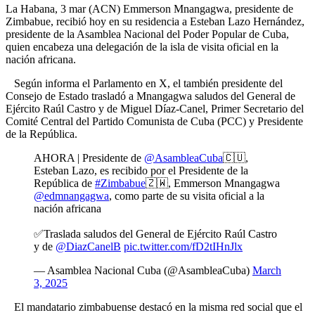
La Habana, 3 mar (ACN) Emmerson Mnangagwa, presidente de
Zimbabue, recibió hoy en su residencia a Esteban Lazo Hernández,
presidente de la Asamblea Nacional del Poder Popular de Cuba,
quien encabeza una delegación de la isla de visita oficial en la
nación africana.
Según informa el Parlamento en X, el también presidente del
Consejo de Estado trasladó a Mnangagwa saludos del General de
Ejército Raúl Castro y de Miguel Díaz-Canel, Primer Secretario del
Comité Central del Partido Comunista de Cuba (PCC) y Presidente
de la República.
AHORA | Presidente de
@AsambleaCuba
🇨🇺,
Esteban Lazo, es recibido por el Presidente de la
República de
#Zimbabue
🇿🇼, Emmerson Mnangagwa
@edmnangagwa
, como parte de su visita oficial a la
nación africana
✅️Traslada saludos del General de Ejército Raúl Castro
y de
@DiazCanelB
pic.twitter.com/fD2tIHnJlx
— Asamblea Nacional Cuba (@AsambleaCuba)
March
3, 2025
El mandatario zimbabuense destacó en la misma red social que el