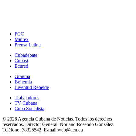
PCC
Minrex
Prensa Latina
Cubadebate
Cubasi
Ecured
Granma
Bohemia
Juventud Rebelde
Trabajadores
TV Cubana
Cuba Socialista
© 2026 Agencia Cubana de Noticias. Todos los derechos
reservados.
Director General:
Norland Rosendo González.
Teléfono:
78325542.
E-mail:
web@acn.cu