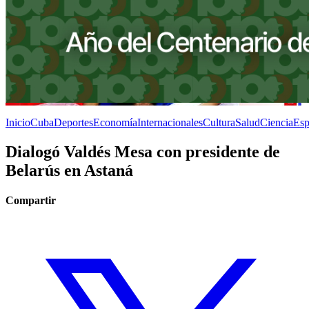
Inicio
Cuba
Deportes
Economía
Internacionales
Cultura
Salud
Ciencia
Esp
Dialogó Valdés Mesa con presidente de
Belarús en Astaná
Compartir