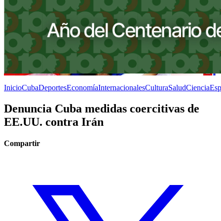
Inicio
Cuba
Deportes
Economía
Internacionales
Cultura
Salud
Ciencia
Esp
Denuncia Cuba medidas coercitivas de
EE.UU. contra Irán
Compartir