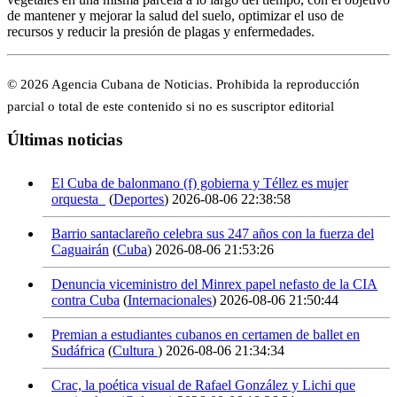
de mantener y mejorar la salud del suelo, optimizar el uso de
recursos y reducir la presión de plagas y enfermedades.
© 2026 Agencia Cubana de Noticias. Prohibida la reproducción
parcial o total de este contenido si no es suscriptor editorial
Últimas noticias
El Cuba de balonmano (f) gobierna y Téllez es mujer
orquesta
(
Deportes
)
2026-08-06 22:38:58
Barrio santaclareño celebra sus 247 años con la fuerza del
Caguairán
(
Cuba
)
2026-08-06 21:53:26
Denuncia viceministro del Minrex papel nefasto de la CIA
contra Cuba
(
Internacionales
)
2026-08-06 21:50:44
Premian a estudiantes cubanos en certamen de ballet en
Sudáfrica
(
Cultura
)
2026-08-06 21:34:34
Crac, la poética visual de Rafael González y Lichi que