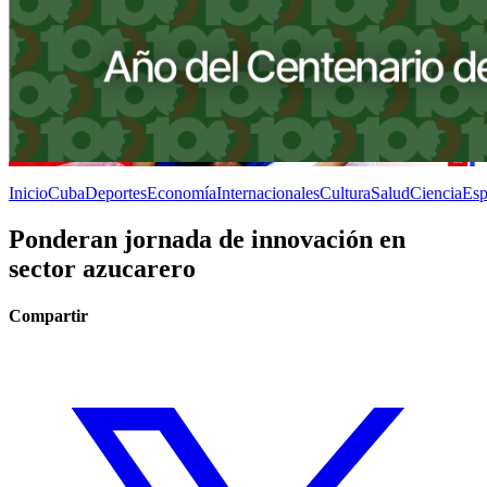
Inicio
Cuba
Deportes
Economía
Internacionales
Cultura
Salud
Ciencia
Esp
Ponderan jornada de innovación en
sector azucarero
Compartir