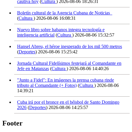
cautiva hoy
(
Cultura
)
2026-08-06 18:26:31
Boletín cultural de la Agencia Cubana de Noticias
(
Cultura
)
2026-08-06 16:08:31
Nuevo libro sobre habanos integra tecnología e
inteligencia artificial
(
Cultura
)
2026-08-06 15:32:57
Hansel Abreu, el héroe inesperado de los mil 500 metros
(
Deportes
)
2026-08-06 15:25:42
Jornada Cultural Fidelísimos festejará al Comandante en
Jefe en Matanzas
(
Cultura
)
2026-08-06 14:40:26
"Junto a Fidel": En imágenes la prensa cubana rinde
tributo al Comandante (+ Fotos)
(
Cultura
)
2026-08-06
14:39:21
Cuba irá por el bronce en el béisbol de Santo Domingo
2026
(
Deportes
)
2026-08-06 14:25:57
Footer