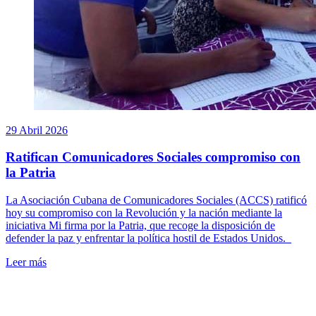
29 Abril 2026
Ratifican Comunicadores Sociales compromiso con
la Patria
La Asociación Cubana de Comunicadores Sociales (ACCS) ratificó
hoy su compromiso con la Revolución y la nación mediante la
iniciativa Mi firma por la Patria, que recoge la disposición de
defender la paz y enfrentar la política hostil de Estados Unidos.
Leer más