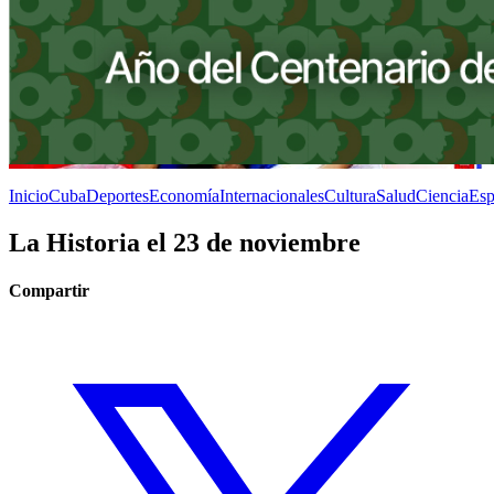
Inicio
Cuba
Deportes
Economía
Internacionales
Cultura
Salud
Ciencia
Esp
La Historia el 23 de noviembre
Compartir