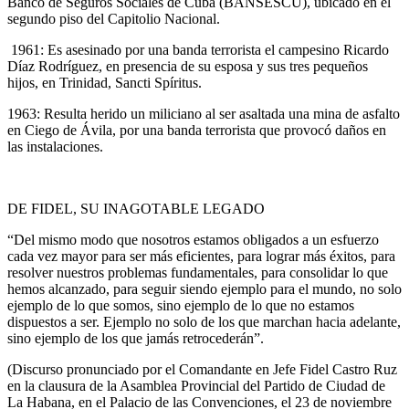
Banco de Seguros Sociales de Cuba (BANSESCU), ubicado en el
segundo piso del Capitolio Nacional.
1961: Es asesinado por una banda terrorista el campesino Ricardo
Díaz Rodríguez, en presencia de su esposa y sus tres pequeños
hijos, en Trinidad, Sancti Spíritus.
1963: Resulta herido un miliciano al ser asaltada una mina de asfalto
en Ciego de Ávila, por una banda terrorista que provocó daños en
las instalaciones.
DE FIDEL, SU INAGOTABLE LEGADO
“Del mismo modo que nosotros estamos obligados a un esfuerzo
cada vez mayor para ser más eficientes, para lograr más éxitos, para
resolver nuestros problemas fundamentales, para consolidar lo que
hemos alcanzado, para seguir siendo ejemplo para el mundo, no solo
ejemplo de lo que somos, sino ejemplo de lo que no estamos
dispuestos a ser. Ejemplo no solo de los que marchan hacia adelante,
sino ejemplo de los que jamás retrocederán”.
(Discurso pronunciado por el Comandante en Jefe Fidel Castro Ruz
en la clausura de la Asamblea Provincial del Partido de Ciudad de
La Habana, en el Palacio de las Convenciones, el 23 de noviembre