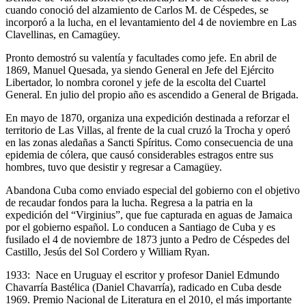
cuando conoció del alzamiento de Carlos M. de Céspedes, se
incorporó a la lucha, en el levantamiento del 4 de noviembre en Las
Clavellinas, en Camagüey.
Pronto demostró su valentía y facultades como jefe. En abril de
1869, Manuel Quesada, ya siendo General en Jefe del Ejército
Libertador, lo nombra coronel y jefe de la escolta del Cuartel
General. En julio del propio año es ascendido a General de Brigada.
En mayo de 1870, organiza una expedición destinada a reforzar el
territorio de Las Villas, al frente de la cual cruzó la Trocha y operó
en las zonas aledañas a Sancti Spíritus. Como consecuencia de una
epidemia de cólera, que causó considerables estragos entre sus
hombres, tuvo que desistir y regresar a Camagüey.
Abandona Cuba como enviado especial del gobierno con el objetivo
de recaudar fondos para la lucha. Regresa a la patria en la
expedición del “Virginius”, que fue capturada en aguas de Jamaica
por el gobierno español. Lo conducen a Santiago de Cuba y es
fusilado el 4 de noviembre de 1873 junto a Pedro de Céspedes del
Castillo, Jesús del Sol Cordero y William Ryan.
1933: Nace en Uruguay el escritor y profesor Daniel Edmundo
Chavarría Bastélica (Daniel Chavarría), radicado en Cuba desde
1969. Premio Nacional de Literatura en el 2010, el más importante