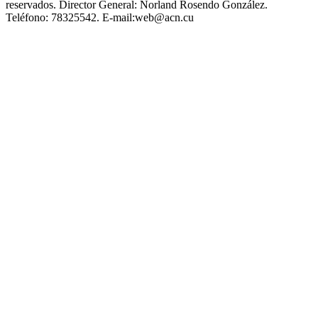
reservados.
Director General:
Norland Rosendo González.
Teléfono:
78325542.
E-mail:
web@acn.cu