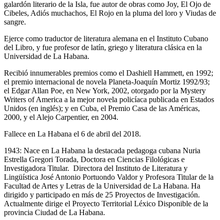
galardón literario de la Isla, fue autor de obras como Joy, El Ojo de
Cibeles, Adiós muchachos, El Rojo en la pluma del loro y Viudas de
sangre.
Ejerce como traductor de literatura alemana en el Instituto Cubano
del Libro, y fue profesor de latín, griego y literatura clásica en la
Universidad de La Habana.
Recibió innumerables premios como el Dashiell Hammett, en 1992;
el premio internacional de novela Planeta-Joaquín Mortiz 1992/93;
el Edgar Allan Poe, en New York, 2002, otorgado por la Mystery
Writers of America a la mejor novela policíaca publicada en Estados
Unidos (en inglés); y en Cuba, el Premio Casa de las Américas,
2000, y el Alejo Carpentier, en 2004.
Fallece en La Habana el 6 de abril del 2018.
1943: Nace en La Habana la destacada pedagoga cubana Nuria
Estrella Gregori Torada, Doctora en Ciencias Filológicas e
Investigadora Titular. Directora del Instituto de Literatura y
Lingüística José Antonio Portuondo Valdor y Profesora Titular de la
Facultad de Artes y Letras de la Universidad de La Habana. Ha
dirigido y participado en más de 25 Proyectos de Investigación.
Actualmente dirige el Proyecto Territorial Léxico Disponible de la
provincia Ciudad de La Habana.