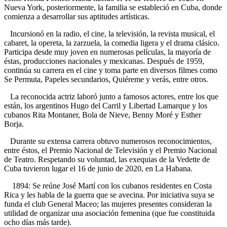
Nueva York, posteriormente, la familia se estableció en Cuba, donde
comienza a desarrollar sus aptitudes artísticas.
Incursionó en la radio, el cine, la televisión, la revista musical, el
cabaret, la opereta, la zarzuela, la comedia ligera y el drama clásico.
Participa desde muy joven en numerosas películas, la mayoría de
éstas, producciones nacionales y mexicanas. Después de 1959,
continúa su carrera en el cine y toma parte en diversos filmes como
Se Permuta, Papeles secundarios, Quiéreme y verás, entre otros.
La reconocida actriz laboró junto a famosos actores, entre los que
están, los argentinos Hugo del Carril y Libertad Lamarque y los
cubanos Rita Montaner, Bola de Nieve, Benny Moré y Esther
Borja.
Durante su extensa carrera obtuvo numerosos reconocimientos,
entre éstos, el Premio Nacional de Televisión y el Premio Nacional
de Teatro. Respetando su voluntad, las exequias de la Vedette de
Cuba tuvieron lugar el 16 de junio de 2020, en La Habana.
1894: Se reúne José Martí con los cubanos residentes en Costa
Rica y les habla de la guerra que se avecina. Por iniciativa suya se
funda el club General Maceo; las mujeres presentes consideran la
utilidad de organizar una asociación femenina (que fue constituida
ocho días más tarde).