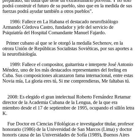
preparado, sin duda que tiene un extraordinario porvenir. Y no solo
podrá construir el futuro de su pueblo, sino que en la medida de sus
fuerzas podrá ayudar también a otros pueblos".
1986: Fallece en La Habana el destacado neurofisiólogo
Armando Córdova Castro, fundador y jefe del servicio de
Psiquiatría del Hospital Comandante Manuel Fajardo.
Primer cubano al que se le otorgó la medalla Sechenov, en la
otrora Unión de Repúblicas Socialistas Soviéticas, por sus aportes a
la neurofisiología.
1989: Fallece el compositor, guitarrista e interprete José Antonio
Méndez, uno de los más destacados representantes del feeling en
Cuba. Sus composiciones alcanzaron fama internacional, entre estas
Novia mía, La gloria eres tú, Si me comprendieras, Me faltabas tú.
2008: Es elegido el gran intelectual Roberto Fernández Retamar
director de la Academia Cubana de la Lengua, de la que era
miembro desde el 17 de septiembre de 1995, ocupando el sillón letra
K.
Fue Doctor en Ciencias Filológicas e investigador titular, profesor
honorario (1986) de la Universidad de San Marcos (Lima) y doctor
honoris causa de las Universidades de Sofía (1989), Buenos Aires