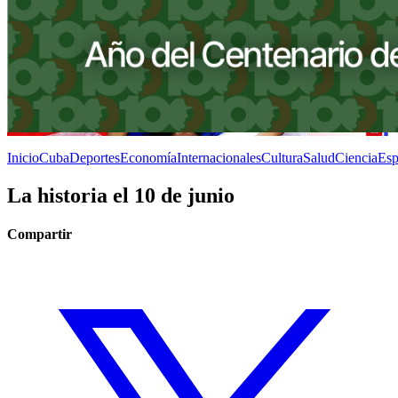
Inicio
Cuba
Deportes
Economía
Internacionales
Cultura
Salud
Ciencia
Esp
La historia el 10 de junio
Compartir