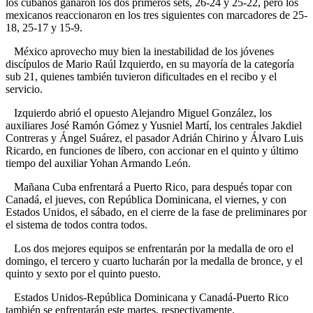
los cubanos ganaron los dos primeros sets, 26-24 y 25-22, pero los
mexicanos reaccionaron en los tres siguientes con marcadores de 25-
18, 25-17 y 15-9.
México aprovecho muy bien la inestabilidad de los jóvenes
discípulos de Mario Raúl Izquierdo, en su mayoría de la categoría
sub 21, quienes también tuvieron dificultades en el recibo y el
servicio.
Izquierdo abrió el opuesto Alejandro Miguel González, los
auxiliares José Ramón Gómez y Yusniel Martí, los centrales Jakdiel
Contreras y Ángel Suárez, el pasador Adrián Chirino y Álvaro Luis
Ricardo, en funciones de líbero, con accionar en el quinto y último
tiempo del auxiliar Yohan Armando León.
Mañana Cuba enfrentará a Puerto Rico, para después topar con
Canadá, el jueves, con República Dominicana, el viernes, y con
Estados Unidos, el sábado, en el cierre de la fase de preliminares por
el sistema de todos contra todos.
Los dos mejores equipos se enfrentarán por la medalla de oro el
domingo, el tercero y cuarto lucharán por la medalla de bronce, y el
quinto y sexto por el quinto puesto.
Estados Unidos-República Dominicana y Canadá-Puerto Rico
también se enfrentarán este martes, respectivamente.