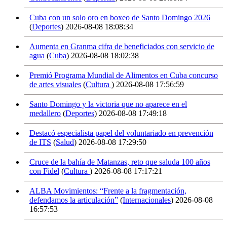
Cuba con un solo oro en boxeo de Santo Domingo 2026
(
Deportes
)
2026-08-08 18:08:34
Aumenta en Granma cifra de beneficiados con servicio de
agua
(
Cuba
)
2026-08-08 18:02:38
Premió Programa Mundial de Alimentos en Cuba concurso
de artes visuales
(
Cultura
)
2026-08-08 17:56:59
Santo Domingo y la victoria que no aparece en el
medallero
(
Deportes
)
2026-08-08 17:49:18
Destacó especialista papel del voluntariado en prevención
de ITS
(
Salud
)
2026-08-08 17:29:50
Cruce de la bahía de Matanzas, reto que saluda 100 años
con Fidel
(
Cultura
)
2026-08-08 17:17:21
ALBA Movimientos: “Frente a la fragmentación,
defendamos la articulación”
(
Internacionales
)
2026-08-08
16:57:53