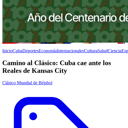
Inicio
Cuba
Deportes
Economía
Internacionales
Cultura
Salud
Ciencia
Esp
Camino al Clásico: Cuba cae ante los
Reales de Kansas City
Clásico Mundial de Béisbol