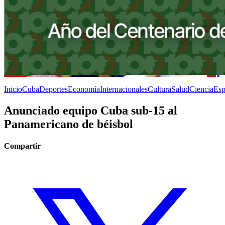
Inicio
Cuba
Deportes
Economía
Internacionales
Cultura
Salud
Ciencia
Esp
Anunciado equipo Cuba sub-15 al
Panamericano de béisbol
Compartir