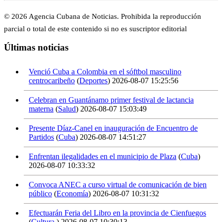
© 2026 Agencia Cubana de Noticias. Prohibida la reproducción
parcial o total de este contenido si no es suscriptor editorial
Últimas noticias
Venció Cuba a Colombia en el sóftbol masculino
centrocaribeño
(
Deportes
)
2026-08-07 15:25:56
Celebran en Guantánamo primer festival de lactancia
materna
(
Salud
)
2026-08-07 15:03:49
Presente Díaz-Canel en inauguración de Encuentro de
Partidos
(
Cuba
)
2026-08-07 14:51:27
Enfrentan ilegalidades en el municipio de Plaza
(
Cuba
)
2026-08-07 10:33:32
Convoca ANEC a curso virtual de comunicación de bien
público
(
Economía
)
2026-08-07 10:31:32
Efectuarán Feria del Libro en la provincia de Cienfuegos
(
Cultura
)
2026-08-07 10:30:13