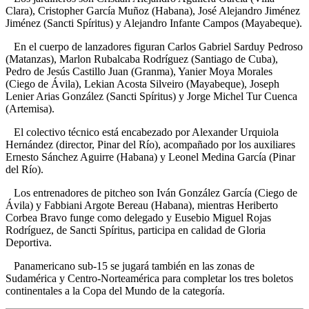
Clara), Cristopher García Muñoz (Habana), José Alejandro Jiménez
Jiménez (Sancti Spíritus) y Alejandro Infante Campos (Mayabeque).
En el cuerpo de lanzadores figuran Carlos Gabriel Sarduy Pedroso
(Matanzas), Marlon Rubalcaba Rodríguez (Santiago de Cuba),
Pedro de Jesús Castillo Juan (Granma), Yanier Moya Morales
(Ciego de Ávila), Lekian Acosta Silveiro (Mayabeque), Joseph
Lenier Arias González (Sancti Spíritus) y Jorge Michel Tur Cuenca
(Artemisa).
El colectivo técnico está encabezado por Alexander Urquiola
Hernández (director, Pinar del Río), acompañado por los auxiliares
Ernesto Sánchez Aguirre (Habana) y Leonel Medina García (Pinar
del Río).
Los entrenadores de pitcheo son Iván González García (Ciego de
Ávila) y Fabbiani Argote Bereau (Habana), mientras Heriberto
Corbea Bravo funge como delegado y Eusebio Miguel Rojas
Rodríguez, de Sancti Spíritus, participa en calidad de Gloria
Deportiva.
Panamericano sub-15 se jugará también en las zonas de
Sudamérica y Centro-Norteamérica para completar los tres boletos
continentales a la Copa del Mundo de la categoría.