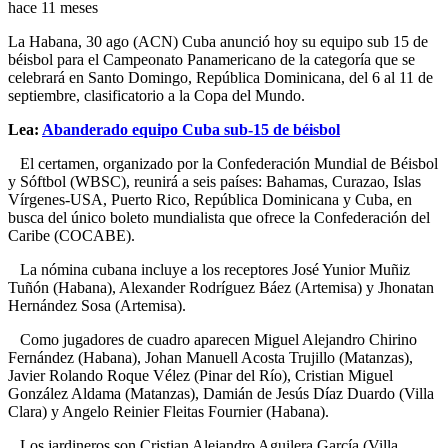
hace 11 meses
La Habana, 30 ago (ACN) Cuba anunció hoy su equipo sub 15 de
béisbol para el Campeonato Panamericano de la categoría que se
celebrará en Santo Domingo, República Dominicana, del 6 al 11 de
septiembre, clasificatorio a la Copa del Mundo.
Lea:
Abanderado equipo Cuba sub-15 de béisbol
El certamen, organizado por la Confederación Mundial de Béisbol
y Sóftbol (WBSC), reunirá a seis países: Bahamas, Curazao, Islas
Vírgenes-USA, Puerto Rico, República Dominicana y Cuba, en
busca del único boleto mundialista que ofrece la Confederación del
Caribe (COCABE).
La nómina cubana incluye a los receptores José Yunior Muñiz
Tuñón (Habana), Alexander Rodríguez Báez (Artemisa) y Jhonatan
Hernández Sosa (Artemisa).
Como jugadores de cuadro aparecen Miguel Alejandro Chirino
Fernández (Habana), Johan Manuell Acosta Trujillo (Matanzas),
Javier Rolando Roque Vélez (Pinar del Río), Cristian Miguel
González Aldama (Matanzas), Damián de Jesús Díaz Duardo (Villa
Clara) y Angelo Reinier Fleitas Fournier (Habana).
Los jardineros son Cristian Alejandro Aguilera García (Villa