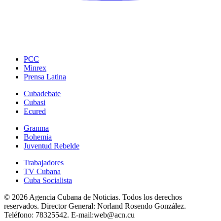
PCC
Minrex
Prensa Latina
Cubadebate
Cubasi
Ecured
Granma
Bohemia
Juventud Rebelde
Trabajadores
TV Cubana
Cuba Socialista
© 2026 Agencia Cubana de Noticias. Todos los derechos
reservados.
Director General:
Norland Rosendo González.
Teléfono:
78325542.
E-mail:
web@acn.cu