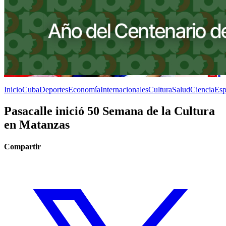
Inicio
Cuba
Deportes
Economía
Internacionales
Cultura
Salud
Ciencia
Esp
Pasacalle inició 50 Semana de la Cultura
en Matanzas
Compartir