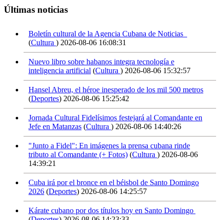
Últimas noticias
Boletín cultural de la Agencia Cubana de Noticias
(
Cultura
)
2026-08-06 16:08:31
Nuevo libro sobre habanos integra tecnología e
inteligencia artificial
(
Cultura
)
2026-08-06 15:32:57
Hansel Abreu, el héroe inesperado de los mil 500 metros
(
Deportes
)
2026-08-06 15:25:42
Jornada Cultural Fidelísimos festejará al Comandante en
Jefe en Matanzas
(
Cultura
)
2026-08-06 14:40:26
"Junto a Fidel": En imágenes la prensa cubana rinde
tributo al Comandante (+ Fotos)
(
Cultura
)
2026-08-06
14:39:21
Cuba irá por el bronce en el béisbol de Santo Domingo
2026
(
Deportes
)
2026-08-06 14:25:57
Kárate cubano por dos títulos hoy en Santo Domingo
(
Deportes
)
2026-08-06 14:23:33