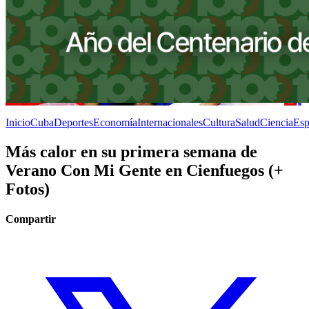
Inicio
Cuba
Deportes
Economía
Internacionales
Cultura
Salud
Ciencia
Esp
Más calor en su primera semana de
Verano Con Mi Gente en Cienfuegos (+
Fotos)
Compartir