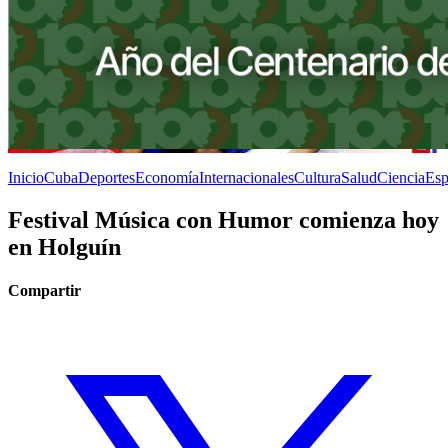
Inicio
Cuba
Deportes
Economía
Internacionales
Cultura
Salud
Ciencia
Esp
Festival Música con Humor comienza hoy
en Holguín
Compartir