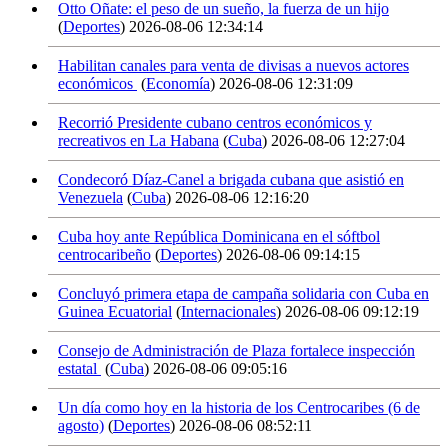
Otto Oñate: el peso de un sueño, la fuerza de un hijo
(
Deportes
)
2026-08-06 12:34:14
Habilitan canales para venta de divisas a nuevos actores
económicos
(
Economía
)
2026-08-06 12:31:09
Recorrió Presidente cubano centros económicos y
recreativos en La Habana
(
Cuba
)
2026-08-06 12:27:04
Condecoró Díaz-Canel a brigada cubana que asistió en
Venezuela
(
Cuba
)
2026-08-06 12:16:20
Cuba hoy ante República Dominicana en el sóftbol
centrocaribeño
(
Deportes
)
2026-08-06 09:14:15
Concluyó primera etapa de campaña solidaria con Cuba en
Guinea Ecuatorial
(
Internacionales
)
2026-08-06 09:12:19
Consejo de Administración de Plaza fortalece inspección
estatal
(
Cuba
)
2026-08-06 09:05:16
Un día como hoy en la historia de los Centrocaribes (6 de
agosto)
(
Deportes
)
2026-08-06 08:52:11