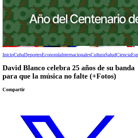
Inicio
Cuba
Deportes
Economía
Internacionales
Cultura
Salud
Ciencia
Esp
David Blanco celebra 25 años de su banda
para que la música no falte (+Fotos)
Compartir