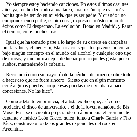
Yo siempre estoy haciendo canciones. En estos últimos casi tres
años ya, me he dedicado a una tarea, una misión, que es la más
bonita que he tenido en mi vida, que es ser padre. Y cuando uno
compone siendo padre, es otra cosa, expresó el músico autor de
éxitos como El despechao, La evolución, Botáo en Madrid, y Parar
el tiempo, entre muchos más.
Igual que ha tomado parte a lo largo de su carrera en campañas
por la salud y el bienestar, Blanco aconsejó a los jóvenes no entrar
bajo ningún concepto en el mundo del alcohol y cualquier otro tipo
de drogas, y que nunca dejen de luchar por lo que les gusta, por sus
sueños, manteniendo la cubanía.
Reconoció como su mayor éxito la pérdida del miedo, sobre todo
a hacer eso que no fuera sincero."Siento que en algún momento
cerré algunas puertas, porque esas puertas me invitaban a hacer
concesiones. No las hice".
Como adelanto en primicia, el artista explicó que, así como
producirá el disco de aniversario, y el de la joven ganadora de Bis
Music Fest, se encuentra preparando un álbum para el prominente
cantante y músico León Gieco, quien, junto a Charly García y Fito
Páez, constituye uno de los grandes exponentes del rock en
Argentina.