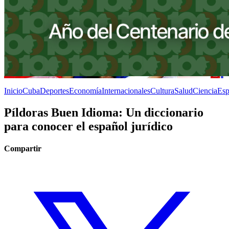
Inicio
Cuba
Deportes
Economía
Internacionales
Cultura
Salud
Ciencia
Esp
Píldoras Buen Idioma: Un diccionario
para conocer el español jurídico
Compartir