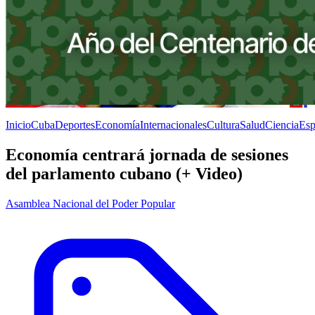
Inicio
Cuba
Deportes
Economía
Internacionales
Cultura
Salud
Ciencia
Esp
Economía centrará jornada de sesiones
del parlamento cubano (+ Video)
Asamblea Nacional del Poder Popular