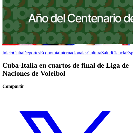
Inicio
Cuba
Deportes
Economía
Internacionales
Cultura
Salud
Ciencia
Esp
Cuba-Italia en cuartos de final de Liga de
Naciones de Voleibol
Compartir