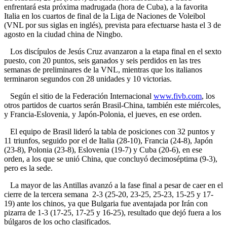
enfrentará esta próxima madrugada (hora de Cuba), a la favorita
Italia en los cuartos de final de la Liga de Naciones de Voleibol
(VNL por sus siglas en inglés), prevista para efectuarse hasta el 3 de
agosto en la ciudad china de Ningbo.
Los discípulos de Jesús Cruz avanzaron a la etapa final en el sexto
puesto, con 20 puntos, seis ganados y seis perdidos en las tres
semanas de preliminares de la VNL, mientras que los italianos
terminaron segundos con 28 unidades y 10 victorias.
Según el sitio de la Federación Internacional
www.fivb.com
, los
otros partidos de cuartos serán Brasil-China, también este miércoles,
y Francia-Eslovenia, y Japón-Polonia, el jueves, en ese orden.
El equipo de Brasil lideró la tabla de posiciones con 32 puntos y
11 triunfos, seguido por el de Italia (28-10), Francia (24-8), Japón
(23-8), Polonia (23-8), Eslovenia (19-7) y Cuba (20-6), en ese
orden, a los que se unió China, que concluyó decimoséptima (9-3),
pero es la sede.
La mayor de las Antillas avanzó a la fase final a pesar de caer en el
cierre de la tercera semana 2-3 (25-20, 23-25, 25-23, 15-25 y 17-
19) ante los chinos, ya que Bulgaria fue aventajada por Irán con
pizarra de 1-3 (17-25, 17-25 y 16-25), resultado que dejó fuera a los
búlgaros de los ocho clasificados.