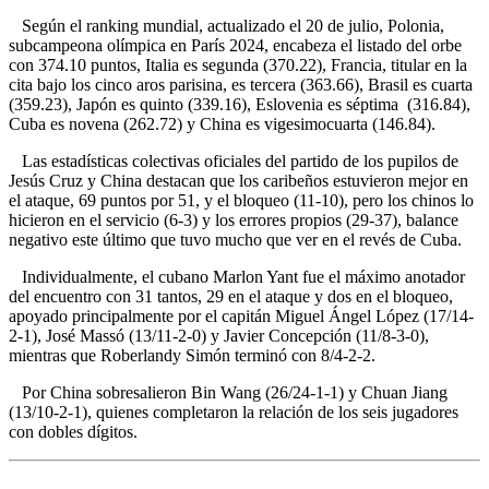
Según el ranking mundial, actualizado el 20 de julio, Polonia,
subcampeona olímpica en París 2024, encabeza el listado del orbe
con 374.10 puntos, Italia es segunda (370.22), Francia, titular en la
cita bajo los cinco aros parisina, es tercera (363.66), Brasil es cuarta
(359.23), Japón es quinto (339.16), Eslovenia es séptima (316.84),
Cuba es novena (262.72) y China es vigesimocuarta (146.84).
Las estadísticas colectivas oficiales del partido de los pupilos de
Jesús Cruz y China destacan que los caribeños estuvieron mejor en
el ataque, 69 puntos por 51, y el bloqueo (11-10), pero los chinos lo
hicieron en el servicio (6-3) y los errores propios (29-37), balance
negativo este último que tuvo mucho que ver en el revés de Cuba.
Individualmente, el cubano Marlon Yant fue el máximo anotador
del encuentro con 31 tantos, 29 en el ataque y dos en el bloqueo,
apoyado principalmente por el capitán Miguel Ángel López (17/14-
2-1), José Massó (13/11-2-0) y Javier Concepción (11/8-3-0),
mientras que Roberlandy Simón terminó con 8/4-2-2.
Por China sobresalieron Bin Wang (26/24-1-1) y Chuan Jiang
(13/10-2-1), quienes completaron la relación de los seis jugadores
con dobles dígitos.