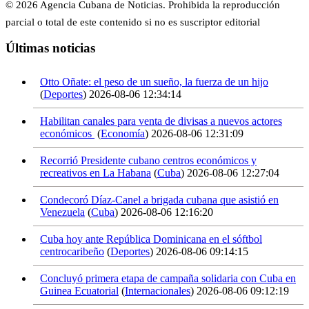
© 2026 Agencia Cubana de Noticias. Prohibida la reproducción
parcial o total de este contenido si no es suscriptor editorial
Últimas noticias
Otto Oñate: el peso de un sueño, la fuerza de un hijo
(
Deportes
)
2026-08-06 12:34:14
Habilitan canales para venta de divisas a nuevos actores
económicos
(
Economía
)
2026-08-06 12:31:09
Recorrió Presidente cubano centros económicos y
recreativos en La Habana
(
Cuba
)
2026-08-06 12:27:04
Condecoró Díaz-Canel a brigada cubana que asistió en
Venezuela
(
Cuba
)
2026-08-06 12:16:20
Cuba hoy ante República Dominicana en el sóftbol
centrocaribeño
(
Deportes
)
2026-08-06 09:14:15
Concluyó primera etapa de campaña solidaria con Cuba en
Guinea Ecuatorial
(
Internacionales
)
2026-08-06 09:12:19