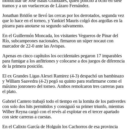
monticular de José Isaías Grandales, quien ponchó a ocho en siete
tramos y a un vuelacercas de Lázaro Fernández.
Jonathan Bridón se llevó las cercas por los derrotados, segunda vez
que lo hace en el torneo, y Yankiel Mauris colgó dos argollas en la
pizarra para anotarse su segundo salvamento.
En el Guillermón Moncada, los visitantes Vegueros de Pinar del
Río, subcampeones nacionales, firmaron un súper nocaut con
marcador de 22-0 ante las Avispas.
Apenas en cinco capítulos los occidentales pegaron 17 imparables
para fumigar a los anfitriones y colocarse a dos juegos de diferencia
de la primera posición.
El ex Grandes Ligas Alexei Ramirez (4-3) despachó un bambinazo
y William Saavedra (4-2) pegó su quinto para reafirmarse como el
máximo jonronero del torneo. Ambos remolcaron tres carreras para
el plato.
Gabriel Cantero trabajó todo el tiempo en la lomita de los pativerdes
con solo dos hits permitidos y consiguió su primer triunfo, mientras
Wilber Reyna cargó con el revés al explotar en el tercer apartado
con siete carreras a cuestas.
En el Calixto García de Holguín los Cachorros de esa provincia