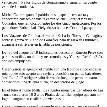
vencieron 7-6 a los Indios de Guantánamo y sumaron su cuarto
éxito de la contienda.
Michel Cabrera ganó el partido en su papel de rescatista y
conectaron batazos de vuelta entera Michel Gorguet y Yasiel
González, que remolcaron entre los dos cinco anotaciones. Por los
perdedores Robert Luis Delgado sacó una esférica del parque.
Los Alazanes de Granma, derrotaron 9-1 a los Toros de Camagüey
sobre la grama del Cándido González para llegar a tres triunfos y
alcanzar a sus rivales en la tabla de posiciones.
Dentro del ataque de 19 indiscutibles destacaron Ernesto Pérez con
par de sencillos, un doble y tres remolques y Yulieski Remón (6-3)
con dos empujadas.
César García se agenció el crédito con una labor de cinco entradas,
ruta donde solo aceptó una rayita y ponchó a un par de bateadores.
José Ramón Rodríguez salió derrotado luego de permitir cuatro
anotaciones, una de ellas sucia, en dos tercios de juego.
En el Julio Antonio Mella, los vigentes monarcas Leñadores de Las
Tunas sacudieron 10-2 a los Piratas de La Isla, equipo que aún no
logra inaugurar su casillero de victorias.
Henry Quintero conectó un jonrón con las bases llenas y empujó