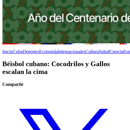
Inicio
Cuba
Deportes
Economía
Internacionales
Cultura
Salud
Ciencia
Esp
Béisbol cubano: Cocodrilos y Gallos
escalan la cima
Compartir