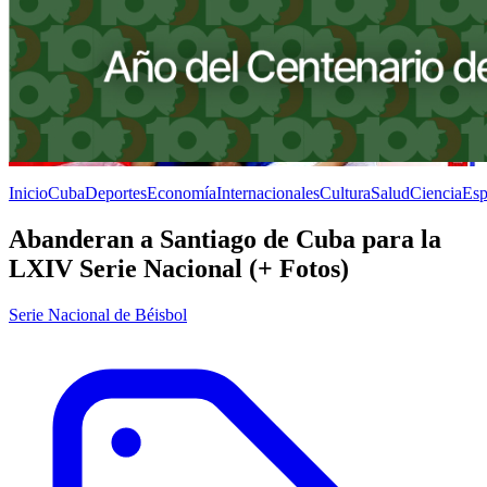
Inicio
Cuba
Deportes
Economía
Internacionales
Cultura
Salud
Ciencia
Esp
Abanderan a Santiago de Cuba para la
LXIV Serie Nacional (+ Fotos)
Serie Nacional de Béisbol