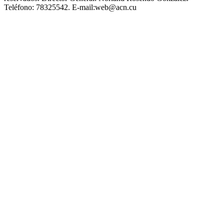
Teléfono:
78325542.
E-mail:
web@acn.cu