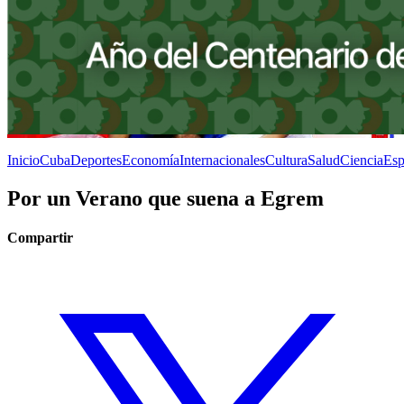
Inicio
Cuba
Deportes
Economía
Internacionales
Cultura
Salud
Ciencia
Esp
Por un Verano que suena a Egrem
Compartir