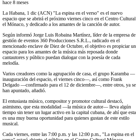
hace 8 meses
La Habana, 1 dic (ACN) "La espina en el verso" es el nuevo
espacio que se abrirá el próximo viernes cinco en el Centro Cultural
el Mónaco, y dedicado a los amantes de la canción de autor.
Según informó Jorge Luis Robaina Martínez, líder de la empresa de
gestión de eventos 360 Producciones S.R.L., radicado en el
mencionado enclave de Diez de Octubre, el objetivo es propiciar un
espacio para los amantes de la música más reposada donde
cantautores y público puedan dialogar con la poesía de cada
melodía.
Varios creadores como la agrupación de casa, el grupo Karamba —
inauguración del espacio, el viernes cinco—, así como Frank
Delgado —confirmado para el 12 de diciembre—, entre otros, ya se
han apuntado, añadió.
El entusiasta músico, compositor y promotor cultural destacó,
asimismo, que esta modalidad —la música de autor— lleva algún
tiempo sin tener un lugar activo en la capital cubana, de ahí que esta
es una muy buena oportunidad para quienes gustan de este estilo
musical.
Cada viernes, entre las 7:00 p.m. y las 12:00 p.m., "La espina en el
verso" estará abierto al público en el Centro Cultural Mónaco,