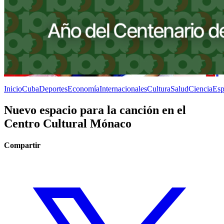
Inicio
Cuba
Deportes
Economía
Internacionales
Cultura
Salud
Ciencia
Esp
Nuevo espacio para la canción en el
Centro Cultural Mónaco
Compartir